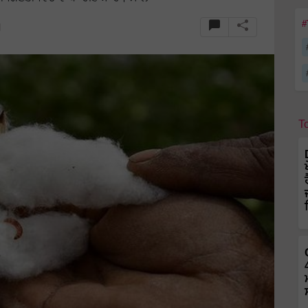
#
M
T