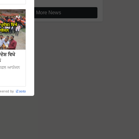
More News
ਦੇਸ਼ ਵਿਖੇ
ਨ
ਦਾ ਸਫਲ ਆਯੋਜਨ
wered by
iZooto