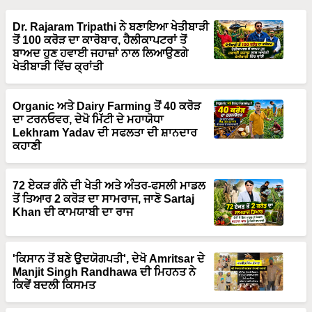
Dr. Rajaram Tripathi ਨੇ ਬਣਾਇਆ ਖੇਤੀਬਾੜੀ
ਤੋਂ 100 ਕਰੋੜ ਦਾ ਕਾਰੋਬਾਰ, ਹੈਲੀਕਾਪਟਰਾਂ ਤੋਂ
ਬਾਅਦ ਹੁਣ ਹਵਾਈ ਜਹਾਜ਼ਾਂ ਨਾਲ ਲਿਆਉਣਗੇ
ਖੇਤੀਬਾੜੀ ਵਿੱਚ ਕ੍ਰਾਂਤੀ
Organic ਅਤੇ Dairy Farming ਤੋਂ 40 ਕਰੋੜ
ਦਾ ਟਰਨਓਵਰ, ਦੇਖੋ ਮਿੱਟੀ ਦੇ ਮਹਾਯੋਧਾ
Lekhram Yadav ਦੀ ਸਫਲਤਾ ਦੀ ਸ਼ਾਨਦਾਰ
ਕਹਾਣੀ
72 ਏਕੜ ਗੰਨੇ ਦੀ ਖੇਤੀ ਅਤੇ ਅੰਤਰ-ਫਸਲੀ ਮਾਡਲ
ਤੋਂ ਤਿਆਰ 2 ਕਰੋੜ ਦਾ ਸਾਮਰਾਜ, ਜਾਣੋ Sartaj
Khan ਦੀ ਕਾਮਯਾਬੀ ਦਾ ਰਾਜ
'ਕਿਸਾਨ ਤੋਂ ਬਣੇ ਉਦਯੋਗਪਤੀ', ਦੇਖੋ Amritsar ਦੇ
Manjit Singh Randhawa ਦੀ ਮਿਹਨਤ ਨੇ
ਕਿਵੇਂ ਬਦਲੀ ਕਿਸਮਤ
ਨਵੀਂ ਸੋਚ + ਦ੍ਰਿੜ ਇਰਾਦਾ = ਕਾਮਯਾਬੀ, ਦੇਖੋ