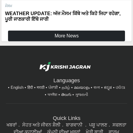
WEATHER UPDATE: ਅੱਜ ਮੌਸਮ ਕਿੱਥੇ ਅਤੇ ਕਿਹੋ ਜਿਹਾ ਰਹੇਗਾ,
ਪੂਰੀ ਜਾਣਕਾਰੀ ਇੱਥੇ ਜਾਰੀ
More News
Languages
English
हिंदी
मराठी
ਪੰਜਾਬੀ
தமிழ்
മലയാളം
বাংলা
ಕನ್ನಡ
ଓଡିଆ
অসমীয়া
తెలుగు
ગુજરાતી
Quick Links
ਖਬਰਾਂ
ਸੇਹਤ ਅਤੇ ਜੀਵਨ ਸ਼ੈਲੀ
ਬਾਗਵਾਨੀ
ਪਸ਼ੂ ਪਾਲਣ
ਸਫਲਤਾ
ਦੀਆ ਕਹਾਣੀਆਂ
ਕੰਪਨੀ ਦੀਆ ਖਬਰਾਂ
ਖੇਤੀ ਬਾੜੀ
ਫਾਰਮ