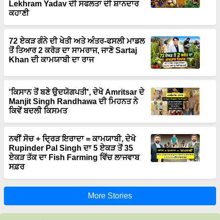
Lekhram Yadav ਦੀ ਸਫਲਤਾ ਦੀ ਸ਼ਾਨਦਾਰ
ਕਹਾਣੀ
72 ਏਕੜ ਗੰਨੇ ਦੀ ਖੇਤੀ ਅਤੇ ਅੰਤਰ-ਫਸਲੀ ਮਾਡਲ
ਤੋਂ ਤਿਆਰ 2 ਕਰੋੜ ਦਾ ਸਾਮਰਾਜ, ਜਾਣੋ Sartaj
Khan ਦੀ ਕਾਮਯਾਬੀ ਦਾ ਰਾਜ
'ਕਿਸਾਨ ਤੋਂ ਬਣੇ ਉਦਯੋਗਪਤੀ', ਦੇਖੋ Amritsar ਦੇ
Manjit Singh Randhawa ਦੀ ਮਿਹਨਤ ਨੇ
ਕਿਵੇਂ ਬਦਲੀ ਕਿਸਮਤ
ਨਵੀਂ ਸੋਚ + ਦ੍ਰਿੜ ਇਰਾਦਾ = ਕਾਮਯਾਬੀ, ਦੇਖੋ
Rupinder Pal Singh ਦਾ 5 ਏਕੜ ਤੋਂ 35
ਏਕੜ ਤੱਕ ਦਾ Fish Farming ਵਿੱਚ ਲਾਜਵਾਬ
ਸਫ਼ਰ
More Stories