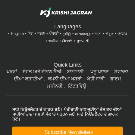
Languages
English
हिंदी
मराठी
ਪੰਜਾਬੀ
தமிழ்
മലയാളം
বাংলা
ಕನ್ನಡ
ଓଡିଆ
অসমীয়া
తెలుగు
ગુજરાતી
Quick Links
ਖਬਰਾਂ
ਸੇਹਤ ਅਤੇ ਜੀਵਨ ਸ਼ੈਲੀ
ਬਾਗਵਾਨੀ
ਪਸ਼ੂ ਪਾਲਣ
ਸਫਲਤਾ
ਦੀਆ ਕਹਾਣੀਆਂ
ਕੰਪਨੀ ਦੀਆ ਖਬਰਾਂ
ਖੇਤੀ ਬਾੜੀ
ਫਾਰਮ
ਮਸ਼ੀਨਰੀ
ਇੰਟਰਵਿਊ
ਸਾਡੇ ਨਿਉਜ਼ਲੈਟਰ ਦੇ ਗਾਹਕ ਬਣੋ। ਖੇਤੀਬਾੜੀ ਨਾਲ ਜੁੜੀਆਂ ਦੇਸ਼ ਭਰ ਦੀਆਂ
ਸਾਰੀਆਂ ਤਾਜ਼ਾ ਖ਼ਬਰਾਂ ਮੇਲ 'ਤੇ ਪੜ੍ਹਨ ਲਈ ਸਾਡੇ ਨਿਉਜ਼ਲੈਟਰ ਦੇ ਗਾਹਕ
ਬਣੋ।
Subscribe Newsletters