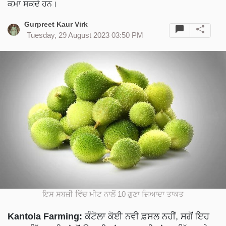
ਕਮਾ ਸਕਦੇ ਹਨ।
Gurpreet Kaur Virk
Tuesday, 29 August 2023 03:50 PM
ਇਸ ਸਬਜ਼ੀ ਵਿੱਚ ਮੀਟ ਨਾਲੋਂ 10 ਗੁਣਾ ਜ਼ਿਆਦਾ ਤਾਕਤ
Kantola Farming:
ਕੰਟੋਲਾ ਕੋਈ ਨਵੀ ਫ਼ਸਲ ਨਹੀਂ, ਸਗੋਂ ਇਹ