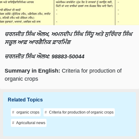
ਚਰਨਜੀਤ ਸਿੰਘ ਔਲਖ, ਅਮਨਦੀਪ ਸਿੰਘ ਸਿੱਧੂ ਅਤੇ ਸੁਰਿੰਦਰ ਸਿੰਘ
ਸਕੂਲ ਆਫ਼ ਆਰਗੈਨਿਕ ਫ਼ਾਰਮਿੰਗ
ਚਰਨਜੀਤ ਸਿੰਘ ਔਲਖ: 98883-50044
Summary in English:
Criteria for production of
organic crops
Related Topics
organic crops
Criteria for production of organic crops
Agricultural news