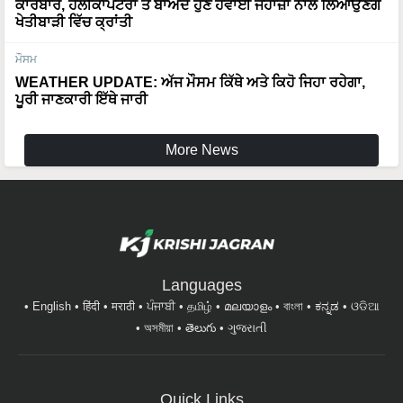
ਕਾਰੋਬਾਰ, ਹੈਲੀਕਾਪਟਰਾਂ ਤੋਂ ਬਾਅਦ ਹੁਣ ਹਵਾਈ ਜਹਾਜ਼ਾਂ ਨਾਲ ਲਿਆਉਣਗੇ
ਖੇਤੀਬਾੜੀ ਵਿੱਚ ਕ੍ਰਾਂਤੀ
ਮੌਸਮ
WEATHER UPDATE: ਅੱਜ ਮੌਸਮ ਕਿੱਥੇ ਅਤੇ ਕਿਹੋ ਜਿਹਾ ਰਹੇਗਾ,
ਪੂਰੀ ਜਾਣਕਾਰੀ ਇੱਥੇ ਜਾਰੀ
More News
Languages
English
हिंदी
मराठी
ਪੰਜਾਬੀ
தமிழ்
മലയാളം
বাংলা
ಕನ್ನಡ
ଓଡିଆ
অসমীয়া
తెలుగు
ગુજરાતી
Quick Links