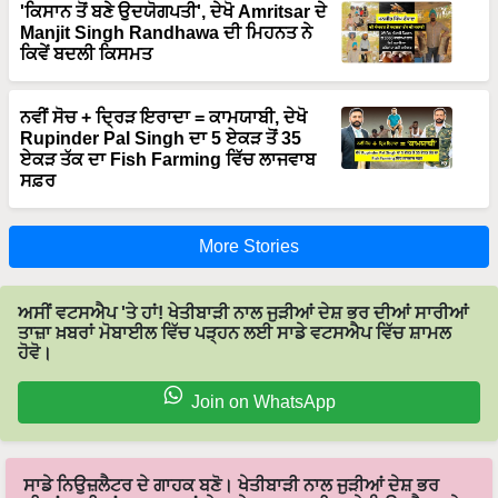
'ਕਿਸਾਨ ਤੋਂ ਬਣੇ ਉਦਯੋਗਪਤੀ', ਦੇਖੋ Amritsar ਦੇ
Manjit Singh Randhawa ਦੀ ਮਿਹਨਤ ਨੇ
ਕਿਵੇਂ ਬਦਲੀ ਕਿਸਮਤ
ਨਵੀਂ ਸੋਚ + ਦ੍ਰਿੜ ਇਰਾਦਾ = ਕਾਮਯਾਬੀ, ਦੇਖੋ
Rupinder Pal Singh ਦਾ 5 ਏਕੜ ਤੋਂ 35
ਏਕੜ ਤੱਕ ਦਾ Fish Farming ਵਿੱਚ ਲਾਜਵਾਬ
ਸਫ਼ਰ
More Stories
ਅਸੀਂ ਵਟਸਐਪ 'ਤੇ ਹਾਂ! ਖੇਤੀਬਾੜੀ ਨਾਲ ਜੁੜੀਆਂ ਦੇਸ਼ ਭਰ ਦੀਆਂ ਸਾਰੀਆਂ
ਤਾਜ਼ਾ ਖ਼ਬਰਾਂ ਮੋਬਾਈਲ ਵਿੱਚ ਪੜ੍ਹਨ ਲਈ ਸਾਡੇ ਵਟਸਐਪ ਵਿੱਚ ਸ਼ਾਮਲ
ਹੋਵੋ।
Join on WhatsApp
ਸਾਡੇ ਨਿਉਜ਼ਲੈਟਰ ਦੇ ਗਾਹਕ ਬਣੋ। ਖੇਤੀਬਾੜੀ ਨਾਲ ਜੁੜੀਆਂ ਦੇਸ਼ ਭਰ