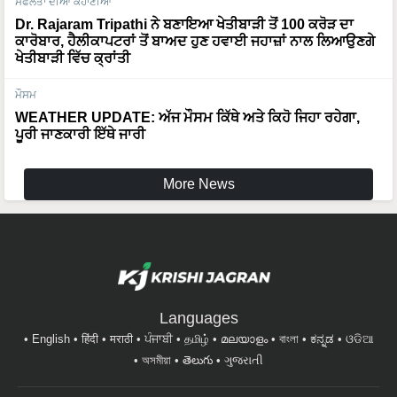
ਸਫਲਤਾ ਦੀਆ ਕਹਾਣੀਆਂ
Dr. Rajaram Tripathi ਨੇ ਬਣਾਇਆ ਖੇਤੀਬਾੜੀ ਤੋਂ 100 ਕਰੋੜ ਦਾ
ਕਾਰੋਬਾਰ, ਹੈਲੀਕਾਪਟਰਾਂ ਤੋਂ ਬਾਅਦ ਹੁਣ ਹਵਾਈ ਜਹਾਜ਼ਾਂ ਨਾਲ ਲਿਆਉਣਗੇ
ਖੇਤੀਬਾੜੀ ਵਿੱਚ ਕ੍ਰਾਂਤੀ
ਮੌਸਮ
WEATHER UPDATE: ਅੱਜ ਮੌਸਮ ਕਿੱਥੇ ਅਤੇ ਕਿਹੋ ਜਿਹਾ ਰਹੇਗਾ,
ਪੂਰੀ ਜਾਣਕਾਰੀ ਇੱਥੇ ਜਾਰੀ
More News
Languages
English
हिंदी
मराठी
ਪੰਜਾਬੀ
தமிழ்
മലയാളം
বাংলা
ಕನ್ನಡ
ଓଡିଆ
অসমীয়া
తెలుగు
ગુજરાતી