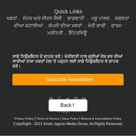
Quick Links
ਖਬਰਾਂ
ਸੇਹਤ ਅਤੇ ਜੀਵਨ ਸ਼ੈਲੀ
ਬਾਗਵਾਨੀ
ਪਸ਼ੂ ਪਾਲਣ
ਸਫਲਤਾ
ਦੀਆ ਕਹਾਣੀਆਂ
ਕੰਪਨੀ ਦੀਆ ਖਬਰਾਂ
ਖੇਤੀ ਬਾੜੀ
ਫਾਰਮ
ਮਸ਼ੀਨਰੀ
ਇੰਟਰਵਿਊ
ਸਾਡੇ ਨਿਉਜ਼ਲੈਟਰ ਦੇ ਗਾਹਕ ਬਣੋ। ਖੇਤੀਬਾੜੀ ਨਾਲ ਜੁੜੀਆਂ ਦੇਸ਼ ਭਰ ਦੀਆਂ
ਸਾਰੀਆਂ ਤਾਜ਼ਾ ਖ਼ਬਰਾਂ ਮੇਲ 'ਤੇ ਪੜ੍ਹਨ ਲਈ ਸਾਡੇ ਨਿਉਜ਼ਲੈਟਰ ਦੇ ਗਾਹਕ
ਬਣੋ।
Subscribe Newsletters
Back
|
|
|
Privacy Policy
Terms of Service
Data Policy
Refund & Cancellation Policy
CopyRight - 2021 Krishi Jagran Media Group. All Rights Reserved.