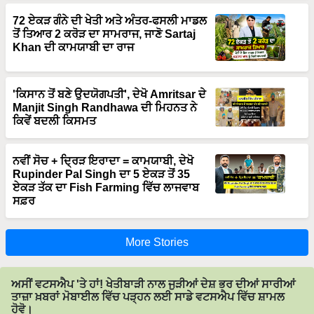
ਤੋਂ ਤਿਆਰ 2 ਕਰੋੜ ਦਾ ਸਾਮਰਾਜ, ਜਾਣੋ Sartaj
Khan ਦੀ ਕਾਮਯਾਬੀ ਦਾ ਰਾਜ
'ਕਿਸਾਨ ਤੋਂ ਬਣੇ ਉਦਯੋਗਪਤੀ', ਦੇਖੋ Amritsar ਦੇ
Manjit Singh Randhawa ਦੀ ਮਿਹਨਤ ਨੇ
ਕਿਵੇਂ ਬਦਲੀ ਕਿਸਮਤ
ਨਵੀਂ ਸੋਚ + ਦ੍ਰਿੜ ਇਰਾਦਾ = ਕਾਮਯਾਬੀ, ਦੇਖੋ
Rupinder Pal Singh ਦਾ 5 ਏਕੜ ਤੋਂ 35
ਏਕੜ ਤੱਕ ਦਾ Fish Farming ਵਿੱਚ ਲਾਜਵਾਬ
ਸਫ਼ਰ
More Stories
ਅਸੀਂ ਵਟਸਐਪ 'ਤੇ ਹਾਂ! ਖੇਤੀਬਾੜੀ ਨਾਲ ਜੁੜੀਆਂ ਦੇਸ਼ ਭਰ ਦੀਆਂ ਸਾਰੀਆਂ
ਤਾਜ਼ਾ ਖ਼ਬਰਾਂ ਮੋਬਾਈਲ ਵਿੱਚ ਪੜ੍ਹਨ ਲਈ ਸਾਡੇ ਵਟਸਐਪ ਵਿੱਚ ਸ਼ਾਮਲ
ਹੋਵੋ।