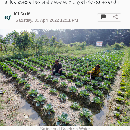
ਤਾਂ ਇਹ ਫ਼ਸਲ ਦੇ ਵਿਕਾਸ ਦੇ ਨਾਲ-ਨਾਲ ਝਾੜ ਨੂੰ ਵੀ ਘੱਟ ਕਰ ਸਕਦਾ ਹੈ।
KJ Staff
Saturday, 09 April 2022 12:51 PM
Saline and Brackish Water