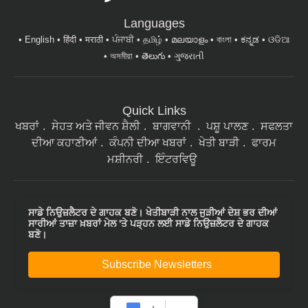
Languages
English
हिंदी
मराठी
ਪੰਜਾਬੀ
தமிழ்
മലയാളം
বাংলা
ಕನ್ನಡ
ଓଡିଆ
অসমীয়া
తెలుగు
ગુજરાતી
Quick Links
ਖਬਰਾਂ
ਸੇਹਤ ਅਤੇ ਜੀਵਨ ਸ਼ੈਲੀ
ਬਾਗਵਾਨੀ
ਪਸ਼ੂ ਪਾਲਣ
ਸਫਲਤਾ
ਦੀਆ ਕਹਾਣੀਆਂ
ਕੰਪਨੀ ਦੀਆ ਖਬਰਾਂ
ਖੇਤੀ ਬਾੜੀ
ਫਾਰਮ
ਮਸ਼ੀਨਰੀ
ਇੰਟਰਵਿਊ
ਸਾਡੇ ਨਿਉਜ਼ਲੈਟਰ ਦੇ ਗਾਹਕ ਬਣੋ। ਖੇਤੀਬਾੜੀ ਨਾਲ ਜੁੜੀਆਂ ਦੇਸ਼ ਭਰ ਦੀਆਂ
ਸਾਰੀਆਂ ਤਾਜ਼ਾ ਖ਼ਬਰਾਂ ਮੇਲ 'ਤੇ ਪੜ੍ਹਨ ਲਈ ਸਾਡੇ ਨਿਉਜ਼ਲੈਟਰ ਦੇ ਗਾਹਕ
ਬਣੋ।
Subscribe Newsletters