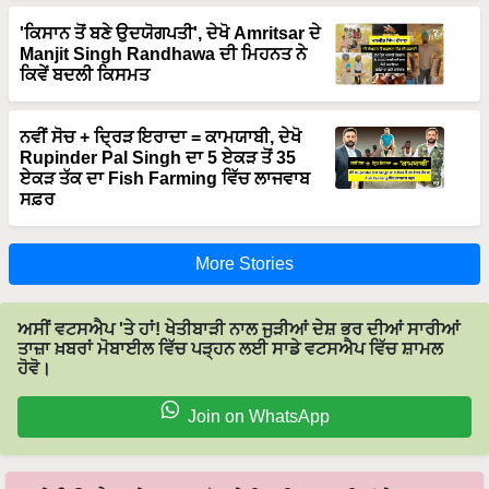
'ਕਿਸਾਨ ਤੋਂ ਬਣੇ ਉਦਯੋਗਪਤੀ', ਦੇਖੋ Amritsar ਦੇ
Manjit Singh Randhawa ਦੀ ਮਿਹਨਤ ਨੇ
ਕਿਵੇਂ ਬਦਲੀ ਕਿਸਮਤ
ਨਵੀਂ ਸੋਚ + ਦ੍ਰਿੜ ਇਰਾਦਾ = ਕਾਮਯਾਬੀ, ਦੇਖੋ
Rupinder Pal Singh ਦਾ 5 ਏਕੜ ਤੋਂ 35
ਏਕੜ ਤੱਕ ਦਾ Fish Farming ਵਿੱਚ ਲਾਜਵਾਬ
ਸਫ਼ਰ
More Stories
ਅਸੀਂ ਵਟਸਐਪ 'ਤੇ ਹਾਂ! ਖੇਤੀਬਾੜੀ ਨਾਲ ਜੁੜੀਆਂ ਦੇਸ਼ ਭਰ ਦੀਆਂ ਸਾਰੀਆਂ
ਤਾਜ਼ਾ ਖ਼ਬਰਾਂ ਮੋਬਾਈਲ ਵਿੱਚ ਪੜ੍ਹਨ ਲਈ ਸਾਡੇ ਵਟਸਐਪ ਵਿੱਚ ਸ਼ਾਮਲ
ਹੋਵੋ।
Join on WhatsApp