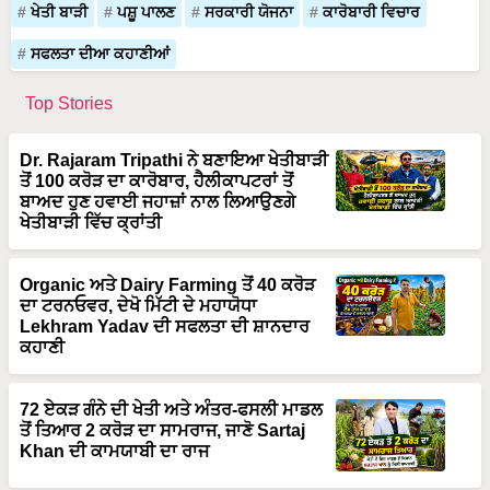
ਖੇਤੀ ਬਾੜੀ
ਪਸ਼ੂ ਪਾਲਣ
ਸਰਕਾਰੀ ਯੋਜਨਾ
ਕਾਰੋਬਾਰੀ ਵਿਚਾਰ
ਸਫਲਤਾ ਦੀਆ ਕਹਾਣੀਆਂ
Top Stories
Dr. Rajaram Tripathi ਨੇ ਬਣਾਇਆ ਖੇਤੀਬਾੜੀ
ਤੋਂ 100 ਕਰੋੜ ਦਾ ਕਾਰੋਬਾਰ, ਹੈਲੀਕਾਪਟਰਾਂ ਤੋਂ
ਬਾਅਦ ਹੁਣ ਹਵਾਈ ਜਹਾਜ਼ਾਂ ਨਾਲ ਲਿਆਉਣਗੇ
ਖੇਤੀਬਾੜੀ ਵਿੱਚ ਕ੍ਰਾਂਤੀ
Organic ਅਤੇ Dairy Farming ਤੋਂ 40 ਕਰੋੜ
ਦਾ ਟਰਨਓਵਰ, ਦੇਖੋ ਮਿੱਟੀ ਦੇ ਮਹਾਯੋਧਾ
Lekhram Yadav ਦੀ ਸਫਲਤਾ ਦੀ ਸ਼ਾਨਦਾਰ
ਕਹਾਣੀ
72 ਏਕੜ ਗੰਨੇ ਦੀ ਖੇਤੀ ਅਤੇ ਅੰਤਰ-ਫਸਲੀ ਮਾਡਲ
ਤੋਂ ਤਿਆਰ 2 ਕਰੋੜ ਦਾ ਸਾਮਰਾਜ, ਜਾਣੋ Sartaj
Khan ਦੀ ਕਾਮਯਾਬੀ ਦਾ ਰਾਜ