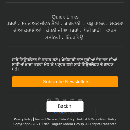
Quick Links
ਖਬਰਾਂ
ਸੇਹਤ ਅਤੇ ਜੀਵਨ ਸ਼ੈਲੀ
ਬਾਗਵਾਨੀ
ਪਸ਼ੂ ਪਾਲਣ
ਸਫਲਤਾ
ਦੀਆ ਕਹਾਣੀਆਂ
ਕੰਪਨੀ ਦੀਆ ਖਬਰਾਂ
ਖੇਤੀ ਬਾੜੀ
ਫਾਰਮ
ਮਸ਼ੀਨਰੀ
ਇੰਟਰਵਿਊ
ਸਾਡੇ ਨਿਉਜ਼ਲੈਟਰ ਦੇ ਗਾਹਕ ਬਣੋ। ਖੇਤੀਬਾੜੀ ਨਾਲ ਜੁੜੀਆਂ ਦੇਸ਼ ਭਰ ਦੀਆਂ
ਸਾਰੀਆਂ ਤਾਜ਼ਾ ਖ਼ਬਰਾਂ ਮੇਲ 'ਤੇ ਪੜ੍ਹਨ ਲਈ ਸਾਡੇ ਨਿਉਜ਼ਲੈਟਰ ਦੇ ਗਾਹਕ
ਬਣੋ।
Subscribe Newsletters
Back
|
|
|
Privacy Policy
Terms of Service
Data Policy
Refund & Cancellation Policy
CopyRight - 2021 Krishi Jagran Media Group. All Rights Reserved.