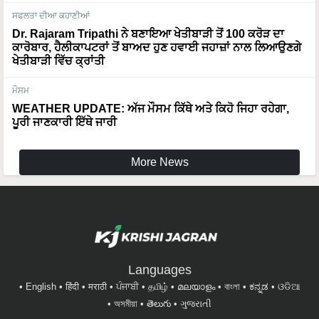
ਸਫਲਤਾ ਦੀਆ ਕਹਾਣੀਆਂ
Dr. Rajaram Tripathi ਨੇ ਬਣਾਇਆ ਖੇਤੀਬਾੜੀ ਤੋਂ 100 ਕਰੋੜ ਦਾ
ਕਾਰੋਬਾਰ, ਹੈਲੀਕਾਪਟਰਾਂ ਤੋਂ ਬਾਅਦ ਹੁਣ ਹਵਾਈ ਜਹਾਜ਼ਾਂ ਨਾਲ ਲਿਆਉਣਗੇ
ਖੇਤੀਬਾੜੀ ਵਿੱਚ ਕ੍ਰਾਂਤੀ
ਮੌਸਮ
WEATHER UPDATE: ਅੱਜ ਮੌਸਮ ਕਿੱਥੇ ਅਤੇ ਕਿਹੋ ਜਿਹਾ ਰਹੇਗਾ,
ਪੂਰੀ ਜਾਣਕਾਰੀ ਇੱਥੇ ਜਾਰੀ
More News
Languages
English
हिंदी
मराठी
ਪੰਜਾਬੀ
தமிழ்
മലയാളം
বাংলা
ಕನ್ನಡ
ଓଡିଆ
অসমীয়া
తెలుగు
ગુજરાતી