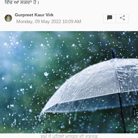
ਵਿੱਚ ਆ ਸਕਦਾ ਹੈ।
Gurpreet Kaur Virk
Monday, 09 May 2022 10:09 AM
ਸਮੇਂ ਤੋਂ ਪਹਿਲਾਂ ਮਾਨਸੂਨ ਦੀ ਦਸਤਕ