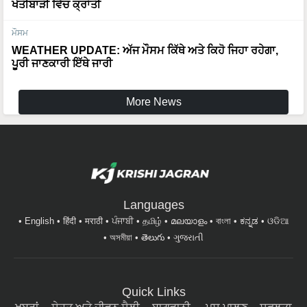
ਖੇਤੀਬਾੜੀ ਵਿੱਚ ਕ੍ਰਾਂਤੀ
ਮੌਸਮ
WEATHER UPDATE: ਅੱਜ ਮੌਸਮ ਕਿੱਥੇ ਅਤੇ ਕਿਹੋ ਜਿਹਾ ਰਹੇਗਾ,
ਪੂਰੀ ਜਾਣਕਾਰੀ ਇੱਥੇ ਜਾਰੀ
More News
Languages
English
हिंदी
मराठी
ਪੰਜਾਬੀ
தமிழ்
മലയാളം
বাংলা
ಕನ್ನಡ
ଓଡିଆ
অসমীয়া
తెలుగు
ગુજરાતી
Quick Links