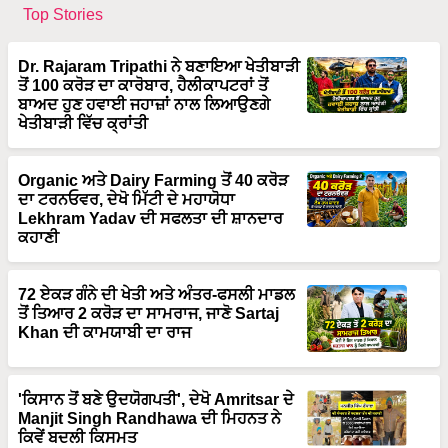
Top Stories
Dr. Rajaram Tripathi ਨੇ ਬਣਾਇਆ ਖੇਤੀਬਾੜੀ
ਤੋਂ 100 ਕਰੋੜ ਦਾ ਕਾਰੋਬਾਰ, ਹੈਲੀਕਾਪਟਰਾਂ ਤੋਂ
ਬਾਅਦ ਹੁਣ ਹਵਾਈ ਜਹਾਜ਼ਾਂ ਨਾਲ ਲਿਆਉਣਗੇ
ਖੇਤੀਬਾੜੀ ਵਿੱਚ ਕ੍ਰਾਂਤੀ
Organic ਅਤੇ Dairy Farming ਤੋਂ 40 ਕਰੋੜ
ਦਾ ਟਰਨਓਵਰ, ਦੇਖੋ ਮਿੱਟੀ ਦੇ ਮਹਾਯੋਧਾ
Lekhram Yadav ਦੀ ਸਫਲਤਾ ਦੀ ਸ਼ਾਨਦਾਰ
ਕਹਾਣੀ
72 ਏਕੜ ਗੰਨੇ ਦੀ ਖੇਤੀ ਅਤੇ ਅੰਤਰ-ਫਸਲੀ ਮਾਡਲ
ਤੋਂ ਤਿਆਰ 2 ਕਰੋੜ ਦਾ ਸਾਮਰਾਜ, ਜਾਣੋ Sartaj
Khan ਦੀ ਕਾਮਯਾਬੀ ਦਾ ਰਾਜ
'ਕਿਸਾਨ ਤੋਂ ਬਣੇ ਉਦਯੋਗਪਤੀ', ਦੇਖੋ Amritsar ਦੇ
Manjit Singh Randhawa ਦੀ ਮਿਹਨਤ ਨੇ
ਕਿਵੇਂ ਬਦਲੀ ਕਿਸਮਤ