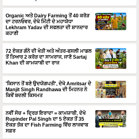
Organic ਅਤੇ Dairy Farming ਤੋਂ 40 ਕਰੋੜ
ਦਾ ਟਰਨਓਵਰ, ਦੇਖੋ ਮਿੱਟੀ ਦੇ ਮਹਾਯੋਧਾ
Lekhram Yadav ਦੀ ਸਫਲਤਾ ਦੀ ਸ਼ਾਨਦਾਰ
ਕਹਾਣੀ
72 ਏਕੜ ਗੰਨੇ ਦੀ ਖੇਤੀ ਅਤੇ ਅੰਤਰ-ਫਸਲੀ ਮਾਡਲ
ਤੋਂ ਤਿਆਰ 2 ਕਰੋੜ ਦਾ ਸਾਮਰਾਜ, ਜਾਣੋ Sartaj
Khan ਦੀ ਕਾਮਯਾਬੀ ਦਾ ਰਾਜ
'ਕਿਸਾਨ ਤੋਂ ਬਣੇ ਉਦਯੋਗਪਤੀ', ਦੇਖੋ Amritsar ਦੇ
Manjit Singh Randhawa ਦੀ ਮਿਹਨਤ ਨੇ
ਕਿਵੇਂ ਬਦਲੀ ਕਿਸਮਤ
ਨਵੀਂ ਸੋਚ + ਦ੍ਰਿੜ ਇਰਾਦਾ = ਕਾਮਯਾਬੀ, ਦੇਖੋ
Rupinder Pal Singh ਦਾ 5 ਏਕੜ ਤੋਂ 35
ਏਕੜ ਤੱਕ ਦਾ Fish Farming ਵਿੱਚ ਲਾਜਵਾਬ
ਸਫ਼ਰ