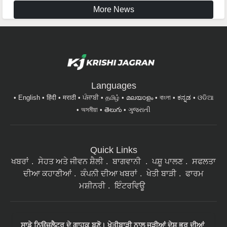
More News
Languages
English
हिंदी
मराठी
ਪੰਜਾਬੀ
தமிழ்
മലയാളം
বাংলা
ಕನ್ನಡ
ଓଡିଆ
অসমীয়া
తెలుగు
ગુજરાતી
Quick Links
ਖਬਰਾਂ
ਸੇਹਤ ਅਤੇ ਜੀਵਨ ਸ਼ੈਲੀ
ਬਾਗਵਾਨੀ
ਪਸ਼ੂ ਪਾਲਣ
ਸਫਲਤਾ
ਦੀਆ ਕਹਾਣੀਆਂ
ਕੰਪਨੀ ਦੀਆ ਖਬਰਾਂ
ਖੇਤੀ ਬਾੜੀ
ਫਾਰਮ
ਮਸ਼ੀਨਰੀ
ਇੰਟਰਵਿਊ
ਸਾਡੇ ਨਿਉਜ਼ਲੈਟਰ ਦੇ ਗਾਹਕ ਬਣੋ। ਖੇਤੀਬਾੜੀ ਨਾਲ ਜੁੜੀਆਂ ਦੇਸ਼ ਭਰ ਦੀਆਂ