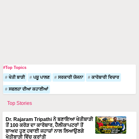
#Top Topics
ਖੇਤੀ ਬਾੜੀ
ਪਸ਼ੂ ਪਾਲਣ
ਸਰਕਾਰੀ ਯੋਜਨਾ
ਕਾਰੋਬਾਰੀ ਵਿਚਾਰ
ਸਫਲਤਾ ਦੀਆ ਕਹਾਣੀਆਂ
Top Stories
Dr. Rajaram Tripathi ਨੇ ਬਣਾਇਆ ਖੇਤੀਬਾੜੀ
ਤੋਂ 100 ਕਰੋੜ ਦਾ ਕਾਰੋਬਾਰ, ਹੈਲੀਕਾਪਟਰਾਂ ਤੋਂ
ਬਾਅਦ ਹੁਣ ਹਵਾਈ ਜਹਾਜ਼ਾਂ ਨਾਲ ਲਿਆਉਣਗੇ
ਖੇਤੀਬਾੜੀ ਵਿੱਚ ਕ੍ਰਾਂਤੀ