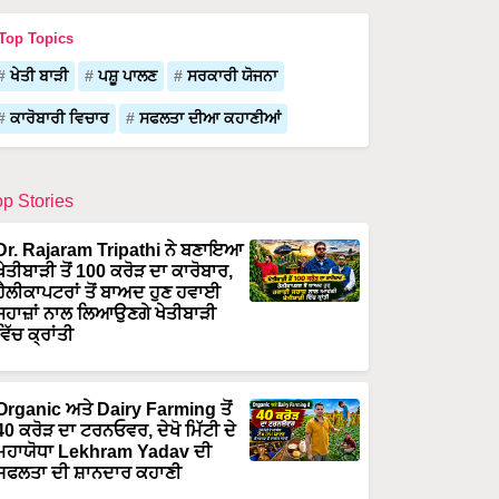
Top Topics
ਖੇਤੀ ਬਾੜੀ
ਪਸ਼ੂ ਪਾਲਣ
ਸਰਕਾਰੀ ਯੋਜਨਾ
ਕਾਰੋਬਾਰੀ ਵਿਚਾਰ
ਸਫਲਤਾ ਦੀਆ ਕਹਾਣੀਆਂ
op Stories
Dr. Rajaram Tripathi ਨੇ ਬਣਾਇਆ
ਖੇਤੀਬਾੜੀ ਤੋਂ 100 ਕਰੋੜ ਦਾ ਕਾਰੋਬਾਰ,
ਹੈਲੀਕਾਪਟਰਾਂ ਤੋਂ ਬਾਅਦ ਹੁਣ ਹਵਾਈ
ਜਹਾਜ਼ਾਂ ਨਾਲ ਲਿਆਉਣਗੇ ਖੇਤੀਬਾੜੀ
ਵਿੱਚ ਕ੍ਰਾਂਤੀ
Organic ਅਤੇ Dairy Farming ਤੋਂ
40 ਕਰੋੜ ਦਾ ਟਰਨਓਵਰ, ਦੇਖੋ ਮਿੱਟੀ ਦੇ
ਮਹਾਯੋਧਾ Lekhram Yadav ਦੀ
ਸਫਲਤਾ ਦੀ ਸ਼ਾਨਦਾਰ ਕਹਾਣੀ