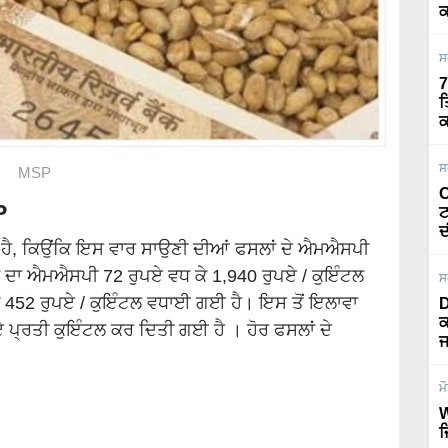
ਕ
ਸ
7
ਤ
ਕ
ਸ
MSP
O
P
ਟ
ਦ
ੱਤਾ ਹੈ, ਕਿਉਂਕਿ ਇਸ ਵਾਰ ਸਾਉਣੀ ਦੀਆਂ ਫਸਲਾਂ ਦੇ ਐਮਐਸਪੀ
ਨੇ ਦਾ ਐਮਐਸਪੀ 72 ਰੁਪਏ ਵਧ ਕੇ 1,940 ਰੁਪਏ / ਕੁਇੰਟਲ
ਸ
ੱਧ 452 ਰੁਪਏ / ਕੁਇੰਟਲ ਵਧਾਈ ਗਈ ਹੈ। ਇਸ ਤੋਂ ਇਲਾਵਾ
D
ਕ
 ਪ੍ਰਤੀ ਕੁਇੰਟਲ ਕਰ ਦਿਤੀ ਗਈ ਹੈ । ਹੋਰ ਫਸਲਾਂ ਦੇ
ਜ
ਮ
W
ਜ