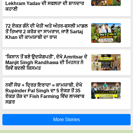
Lekhram Yadav ਦੀ ਸਫਲਤਾ ਦੀ ਸ਼ਾਨਦਾਰ
ਕਹਾਣੀ
72 ਏਕੜ ਗੰਨੇ ਦੀ ਖੇਤੀ ਅਤੇ ਅੰਤਰ-ਫਸਲੀ ਮਾਡਲ
ਤੋਂ ਤਿਆਰ 2 ਕਰੋੜ ਦਾ ਸਾਮਰਾਜ, ਜਾਣੋ Sartaj
Khan ਦੀ ਕਾਮਯਾਬੀ ਦਾ ਰਾਜ
'ਕਿਸਾਨ ਤੋਂ ਬਣੇ ਉਦਯੋਗਪਤੀ', ਦੇਖੋ Amritsar ਦੇ
Manjit Singh Randhawa ਦੀ ਮਿਹਨਤ ਨੇ
ਕਿਵੇਂ ਬਦਲੀ ਕਿਸਮਤ
ਨਵੀਂ ਸੋਚ + ਦ੍ਰਿੜ ਇਰਾਦਾ = ਕਾਮਯਾਬੀ, ਦੇਖੋ
Rupinder Pal Singh ਦਾ 5 ਏਕੜ ਤੋਂ 35
ਏਕੜ ਤੱਕ ਦਾ Fish Farming ਵਿੱਚ ਲਾਜਵਾਬ
ਸਫ਼ਰ
More Stories