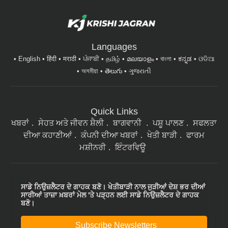
Languages
English
हिंदी
मराठी
ਪੰਜਾਬੀ
தமிழ்
മലയാളം
বাংলা
ಕನ್ನಡ
ଓଡିଆ
অসমীয়া
తెలుగు
ગુજરાતી
Quick Links
ਖਬਰਾਂ
ਸੇਹਤ ਅਤੇ ਜੀਵਨ ਸ਼ੈਲੀ
ਬਾਗਵਾਨੀ
ਪਸ਼ੂ ਪਾਲਣ
ਸਫਲਤਾ
ਦੀਆ ਕਹਾਣੀਆਂ
ਕੰਪਨੀ ਦੀਆ ਖਬਰਾਂ
ਖੇਤੀ ਬਾੜੀ
ਫਾਰਮ
ਮਸ਼ੀਨਰੀ
ਇੰਟਰਵਿਊ
ਸਾਡੇ ਨਿਉਜ਼ਲੈਟਰ ਦੇ ਗਾਹਕ ਬਣੋ। ਖੇਤੀਬਾੜੀ ਨਾਲ ਜੁੜੀਆਂ ਦੇਸ਼ ਭਰ ਦੀਆਂ
ਸਾਰੀਆਂ ਤਾਜ਼ਾ ਖ਼ਬਰਾਂ ਮੇਲ 'ਤੇ ਪੜ੍ਹਨ ਲਈ ਸਾਡੇ ਨਿਉਜ਼ਲੈਟਰ ਦੇ ਗਾਹਕ
ਬਣੋ।
Subscribe Newsletters