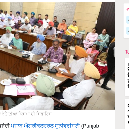
#
T
ਝੋਨੇ ਦੀਆਂ ਕਿਸਮਾਂ ਦੀ ਸਿਫਾਰਿਸ਼
ਜਾਂਦੀ
ਪੰਜਾਬ ਐਗਰੀਕਲਚਰਲ ਯੂਨੀਵਰਸਿਟੀ
(Punjab