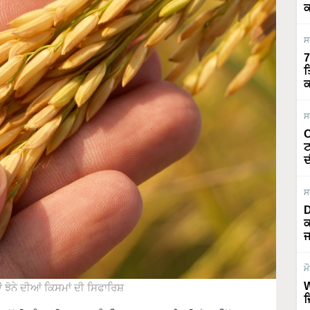
ਕ
ਸ
7
ਤ
ਕ
ਸ
O
ਟ
ਦ
ਸ
D
ਕ
ਜ
ਮ
W
ਝੋਨੇ ਦੀਆਂ ਕਿਸਮਾਂ ਦੀ ਸਿਫਾਰਿਸ਼
ਜ