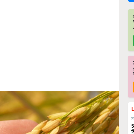
ਸ
5
ਇ