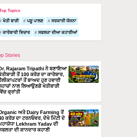
Top Topics
ਖੇਤੀ ਬਾੜੀ
ਪਸ਼ੂ ਪਾਲਣ
ਸਰਕਾਰੀ ਯੋਜਨਾ
ਕਾਰੋਬਾਰੀ ਵਿਚਾਰ
ਸਫਲਤਾ ਦੀਆ ਕਹਾਣੀਆਂ
op Stories
Dr. Rajaram Tripathi ਨੇ ਬਣਾਇਆ
ਖੇਤੀਬਾੜੀ ਤੋਂ 100 ਕਰੋੜ ਦਾ ਕਾਰੋਬਾਰ,
ਹੈਲੀਕਾਪਟਰਾਂ ਤੋਂ ਬਾਅਦ ਹੁਣ ਹਵਾਈ
ਜਹਾਜ਼ਾਂ ਨਾਲ ਲਿਆਉਣਗੇ ਖੇਤੀਬਾੜੀ
ਵਿੱਚ ਕ੍ਰਾਂਤੀ
Organic ਅਤੇ Dairy Farming ਤੋਂ
40 ਕਰੋੜ ਦਾ ਟਰਨਓਵਰ, ਦੇਖੋ ਮਿੱਟੀ ਦੇ
ਮਹਾਯੋਧਾ Lekhram Yadav ਦੀ
ਸਫਲਤਾ ਦੀ ਸ਼ਾਨਦਾਰ ਕਹਾਣੀ