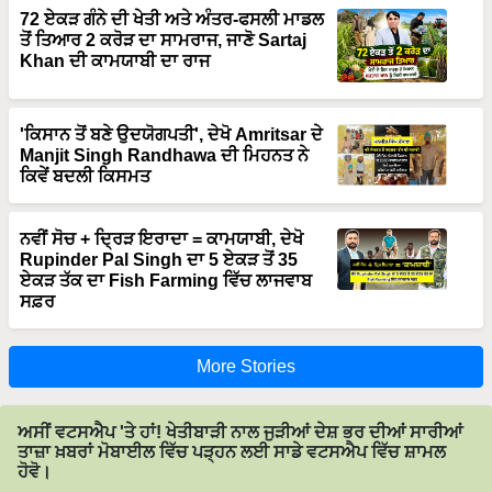
72 ਏਕੜ ਗੰਨੇ ਦੀ ਖੇਤੀ ਅਤੇ ਅੰਤਰ-ਫਸਲੀ ਮਾਡਲ
ਤੋਂ ਤਿਆਰ 2 ਕਰੋੜ ਦਾ ਸਾਮਰਾਜ, ਜਾਣੋ Sartaj
Khan ਦੀ ਕਾਮਯਾਬੀ ਦਾ ਰਾਜ
'ਕਿਸਾਨ ਤੋਂ ਬਣੇ ਉਦਯੋਗਪਤੀ', ਦੇਖੋ Amritsar ਦੇ
Manjit Singh Randhawa ਦੀ ਮਿਹਨਤ ਨੇ
ਕਿਵੇਂ ਬਦਲੀ ਕਿਸਮਤ
ਨਵੀਂ ਸੋਚ + ਦ੍ਰਿੜ ਇਰਾਦਾ = ਕਾਮਯਾਬੀ, ਦੇਖੋ
Rupinder Pal Singh ਦਾ 5 ਏਕੜ ਤੋਂ 35
ਏਕੜ ਤੱਕ ਦਾ Fish Farming ਵਿੱਚ ਲਾਜਵਾਬ
ਸਫ਼ਰ
More Stories
ਅਸੀਂ ਵਟਸਐਪ 'ਤੇ ਹਾਂ! ਖੇਤੀਬਾੜੀ ਨਾਲ ਜੁੜੀਆਂ ਦੇਸ਼ ਭਰ ਦੀਆਂ ਸਾਰੀਆਂ
ਤਾਜ਼ਾ ਖ਼ਬਰਾਂ ਮੋਬਾਈਲ ਵਿੱਚ ਪੜ੍ਹਨ ਲਈ ਸਾਡੇ ਵਟਸਐਪ ਵਿੱਚ ਸ਼ਾਮਲ
ਹੋਵੋ।