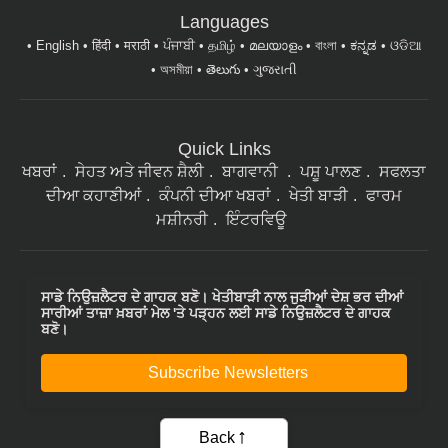
Languages
English
हिंदी
मराठी
ਪੰਜਾਬੀ
தமிழ்
മലയാളം
বাংলা
ಕನ್ನಡ
ଓଡିଆ
অসমীয়া
తెలుగు
ગુજરાતી
Quick Links
ਖਬਰਾਂ
ਸੇਹਤ ਅਤੇ ਜੀਵਨ ਸ਼ੈਲੀ
ਬਾਗਵਾਨੀ
ਪਸ਼ੂ ਪਾਲਣ
ਸਫਲਤਾ
ਦੀਆ ਕਹਾਣੀਆਂ
ਕੰਪਨੀ ਦੀਆ ਖਬਰਾਂ
ਖੇਤੀ ਬਾੜੀ
ਫਾਰਮ
ਮਸ਼ੀਨਰੀ
ਇੰਟਰਵਿਊ
ਸਾਡੇ ਨਿਉਜ਼ਲੈਟਰ ਦੇ ਗਾਹਕ ਬਣੋ। ਖੇਤੀਬਾੜੀ ਨਾਲ ਜੁੜੀਆਂ ਦੇਸ਼ ਭਰ ਦੀਆਂ
ਸਾਰੀਆਂ ਤਾਜ਼ਾ ਖ਼ਬਰਾਂ ਮੇਲ 'ਤੇ ਪੜ੍ਹਨ ਲਈ ਸਾਡੇ ਨਿਉਜ਼ਲੈਟਰ ਦੇ ਗਾਹਕ
ਬਣੋ।
Subscribe Newsletters
Back