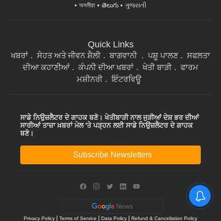
অসমীয়া
తెలుగు
ગુજરાતી
Quick Links
ਖਬਰਾਂ
ਸੇਹਤ ਅਤੇ ਜੀਵਨ ਸ਼ੈਲੀ
ਬਾਗਵਾਨੀ
ਪਸ਼ੂ ਪਾਲਣ
ਸਫਲਤਾ
ਦੀਆ ਕਹਾਣੀਆਂ
ਕੰਪਨੀ ਦੀਆ ਖਬਰਾਂ
ਖੇਤੀ ਬਾੜੀ
ਫਾਰਮ
ਮਸ਼ੀਨਰੀ
ਇੰਟਰਵਿਊ
ਸਾਡੇ ਨਿਉਜ਼ਲੈਟਰ ਦੇ ਗਾਹਕ ਬਣੋ। ਖੇਤੀਬਾੜੀ ਨਾਲ ਜੁੜੀਆਂ ਦੇਸ਼ ਭਰ ਦੀਆਂ
ਸਾਰੀਆਂ ਤਾਜ਼ਾ ਖ਼ਬਰਾਂ ਮੇਲ 'ਤੇ ਪੜ੍ਹਨ ਲਈ ਸਾਡੇ ਨਿਉਜ਼ਲੈਟਰ ਦੇ ਗਾਹਕ
ਬਣੋ।
Subscribe Newsletters
|
|
|
Privacy Policy
Terms of Service
Data Policy
Refund & Cancellation Policy