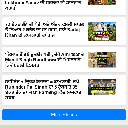
Lekhram Yadav ਦੀ ਸਫਲਤਾ ਦੀ ਸ਼ਾਨਦਾਰ
ਕਹਾਣੀ
72 ਏਕੜ ਗੰਨੇ ਦੀ ਖੇਤੀ ਅਤੇ ਅੰਤਰ-ਫਸਲੀ ਮਾਡਲ
ਤੋਂ ਤਿਆਰ 2 ਕਰੋੜ ਦਾ ਸਾਮਰਾਜ, ਜਾਣੋ Sartaj
Khan ਦੀ ਕਾਮਯਾਬੀ ਦਾ ਰਾਜ
'ਕਿਸਾਨ ਤੋਂ ਬਣੇ ਉਦਯੋਗਪਤੀ', ਦੇਖੋ Amritsar ਦੇ
Manjit Singh Randhawa ਦੀ ਮਿਹਨਤ ਨੇ
ਕਿਵੇਂ ਬਦਲੀ ਕਿਸਮਤ
ਨਵੀਂ ਸੋਚ + ਦ੍ਰਿੜ ਇਰਾਦਾ = ਕਾਮਯਾਬੀ, ਦੇਖੋ
Rupinder Pal Singh ਦਾ 5 ਏਕੜ ਤੋਂ 35
ਏਕੜ ਤੱਕ ਦਾ Fish Farming ਵਿੱਚ ਲਾਜਵਾਬ
ਸਫ਼ਰ
More Stories