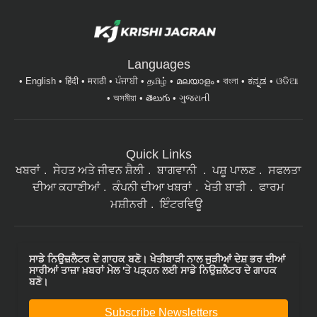
Languages
English
हिंदी
मराठी
ਪੰਜਾਬੀ
தமிழ்
മലയാളം
বাংলা
ಕನ್ನಡ
ଓଡିଆ
অসমীয়া
తెలుగు
ગુજરાતી
Quick Links
ਖਬਰਾਂ
ਸੇਹਤ ਅਤੇ ਜੀਵਨ ਸ਼ੈਲੀ
ਬਾਗਵਾਨੀ
ਪਸ਼ੂ ਪਾਲਣ
ਸਫਲਤਾ
ਦੀਆ ਕਹਾਣੀਆਂ
ਕੰਪਨੀ ਦੀਆ ਖਬਰਾਂ
ਖੇਤੀ ਬਾੜੀ
ਫਾਰਮ
ਮਸ਼ੀਨਰੀ
ਇੰਟਰਵਿਊ
ਸਾਡੇ ਨਿਉਜ਼ਲੈਟਰ ਦੇ ਗਾਹਕ ਬਣੋ। ਖੇਤੀਬਾੜੀ ਨਾਲ ਜੁੜੀਆਂ ਦੇਸ਼ ਭਰ ਦੀਆਂ
ਸਾਰੀਆਂ ਤਾਜ਼ਾ ਖ਼ਬਰਾਂ ਮੇਲ 'ਤੇ ਪੜ੍ਹਨ ਲਈ ਸਾਡੇ ਨਿਉਜ਼ਲੈਟਰ ਦੇ ਗਾਹਕ
ਬਣੋ।
Subscribe Newsletters