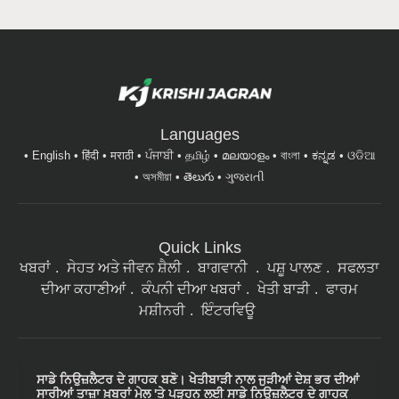
Languages
English
हिंदी
मराठी
ਪੰਜਾਬੀ
தமிழ்
മലയാളം
বাংলা
ಕನ್ನಡ
ଓଡିଆ
অসমীয়া
తెలుగు
ગુજરાતી
Quick Links
ਖਬਰਾਂ
ਸੇਹਤ ਅਤੇ ਜੀਵਨ ਸ਼ੈਲੀ
ਬਾਗਵਾਨੀ
ਪਸ਼ੂ ਪਾਲਣ
ਸਫਲਤਾ
ਦੀਆ ਕਹਾਣੀਆਂ
ਕੰਪਨੀ ਦੀਆ ਖਬਰਾਂ
ਖੇਤੀ ਬਾੜੀ
ਫਾਰਮ
ਮਸ਼ੀਨਰੀ
ਇੰਟਰਵਿਊ
ਸਾਡੇ ਨਿਉਜ਼ਲੈਟਰ ਦੇ ਗਾਹਕ ਬਣੋ। ਖੇਤੀਬਾੜੀ ਨਾਲ ਜੁੜੀਆਂ ਦੇਸ਼ ਭਰ ਦੀਆਂ
ਸਾਰੀਆਂ ਤਾਜ਼ਾ ਖ਼ਬਰਾਂ ਮੇਲ 'ਤੇ ਪੜ੍ਹਨ ਲਈ ਸਾਡੇ ਨਿਉਜ਼ਲੈਟਰ ਦੇ ਗਾਹਕ