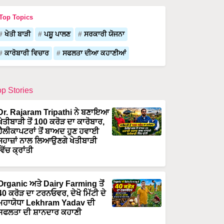
Top Topics
ਖੇਤੀ ਬਾੜੀ
ਪਸ਼ੂ ਪਾਲਣ
ਸਰਕਾਰੀ ਯੋਜਨਾ
ਕਾਰੋਬਾਰੀ ਵਿਚਾਰ
ਸਫਲਤਾ ਦੀਆ ਕਹਾਣੀਆਂ
op Stories
Dr. Rajaram Tripathi ਨੇ ਬਣਾਇਆ
ਖੇਤੀਬਾੜੀ ਤੋਂ 100 ਕਰੋੜ ਦਾ ਕਾਰੋਬਾਰ,
ਹੈਲੀਕਾਪਟਰਾਂ ਤੋਂ ਬਾਅਦ ਹੁਣ ਹਵਾਈ
ਜਹਾਜ਼ਾਂ ਨਾਲ ਲਿਆਉਣਗੇ ਖੇਤੀਬਾੜੀ
ਵਿੱਚ ਕ੍ਰਾਂਤੀ
Organic ਅਤੇ Dairy Farming ਤੋਂ
40 ਕਰੋੜ ਦਾ ਟਰਨਓਵਰ, ਦੇਖੋ ਮਿੱਟੀ ਦੇ
ਮਹਾਯੋਧਾ Lekhram Yadav ਦੀ
ਸਫਲਤਾ ਦੀ ਸ਼ਾਨਦਾਰ ਕਹਾਣੀ