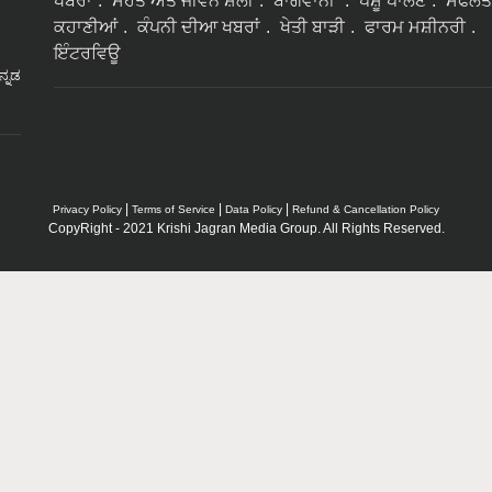
ਖਬਰਾਂ
ਸੇਹਤ ਅਤੇ ਜੀਵਨ ਸ਼ੈਲੀ
ਬਾਗਵਾਨੀ
ਪਸ਼ੂ ਪਾਲਣ
ਸਫਲਤ
ਕਹਾਣੀਆਂ
ਕੰਪਨੀ ਦੀਆ ਖਬਰਾਂ
ਖੇਤੀ ਬਾੜੀ
ਫਾਰਮ ਮਸ਼ੀਨਰੀ
ਇੰਟਰਵਿਊ
ನ್ನಡ
|
|
|
Privacy Policy
Terms of Service
Data Policy
Refund & Cancellation Policy
CopyRight - 2021 Krishi Jagran Media Group. All Rights Reserved.