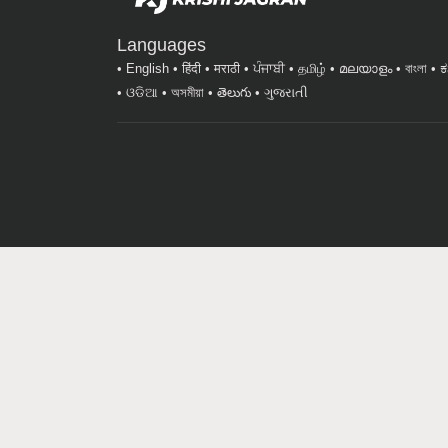
Languages
English
हिंदी
मराठी
ਪੰਜਾਬੀ
தமிழ்
മലയാളം
বাংলা
ಕ
ଓଡିଆ
অসমীয়া
తెలుగు
ગુજરાતી