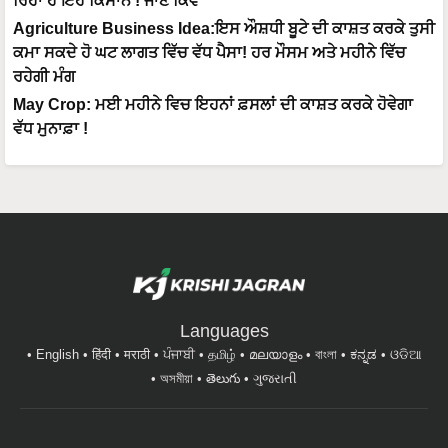
ਰਿਹਾ ਹੈ ਇਹ ਕਿਸਾਨ ! ਜਾਣੋ ਕਿਵੇਂ
Agriculture Business Idea:ਇਸ ਔਸ਼ਧੀ ਬੂਟੇ ਦੀ ਕਾਸ਼ਤ ਕਰਕੇ ਤੁਸੀ
ਕਮਾ ਸਕਦੇ ਹੋ ਘਟ ਲਾਗਤ ਵਿੱਚ ਵੱਧ ਪੈਸਾ! ਹਰ ਮੌਸਮ ਅਤੇ ਮਹੀਨੇ ਵਿੱਚ
ਰਹੇਗੀ ਮੰਗ
May Crop: ਮਈ ਮਹੀਨੇ ਵਿਚ ਇਹਨਾਂ ਫ਼ਸਲਾਂ ਦੀ ਕਾਸ਼ਤ ਕਰਕੇ ਹੋਵੇਗਾ
ਵੱਧ ਮੁਨਾਫ਼ਾ !
Languages
English
हिंदी
मराठी
ਪੰਜਾਬੀ
தமிழ்
മലയാളം
বাংলা
ಕನ್ನಡ
ଓଡିଆ
অসমীয়া
తెలుగు
ગુજરાતી