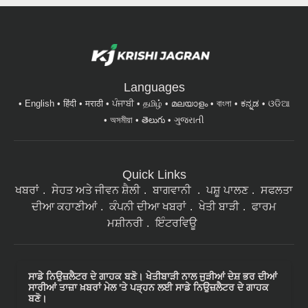
Languages
English
हिंदी
मराठी
ਪੰਜਾਬੀ
தமிழ்
മലയാളം
বাংলা
ಕನ್ನಡ
ଓଡିଆ
অসমীয়া
తెలుగు
ગુજરાતી
Quick Links
ਖਬਰਾਂ
ਸੇਹਤ ਅਤੇ ਜੀਵਨ ਸ਼ੈਲੀ
ਬਾਗਵਾਨੀ
ਪਸ਼ੂ ਪਾਲਣ
ਸਫਲਤਾ
ਦੀਆ ਕਹਾਣੀਆਂ
ਕੰਪਨੀ ਦੀਆ ਖਬਰਾਂ
ਖੇਤੀ ਬਾੜੀ
ਫਾਰਮ
ਮਸ਼ੀਨਰੀ
ਇੰਟਰਵਿਊ
ਸਾਡੇ ਨਿਉਜ਼ਲੈਟਰ ਦੇ ਗਾਹਕ ਬਣੋ। ਖੇਤੀਬਾੜੀ ਨਾਲ ਜੁੜੀਆਂ ਦੇਸ਼ ਭਰ ਦੀਆਂ
ਸਾਰੀਆਂ ਤਾਜ਼ਾ ਖ਼ਬਰਾਂ ਮੇਲ 'ਤੇ ਪੜ੍ਹਨ ਲਈ ਸਾਡੇ ਨਿਉਜ਼ਲੈਟਰ ਦੇ ਗਾਹਕ
ਬਣੋ।