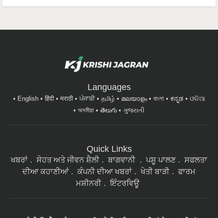
Languages
English
हिंदी
मराठी
ਪੰਜਾਬੀ
தமிழ்
മലയാളം
বাংলা
ಕನ್ನಡ
ଓଡିଆ
অসমীয়া
తెలుగు
ગુજરાતી
Quick Links
ਖਬਰਾਂ
ਸੇਹਤ ਅਤੇ ਜੀਵਨ ਸ਼ੈਲੀ
ਬਾਗਵਾਨੀ
ਪਸ਼ੂ ਪਾਲਣ
ਸਫਲਤਾ
ਦੀਆ ਕਹਾਣੀਆਂ
ਕੰਪਨੀ ਦੀਆ ਖਬਰਾਂ
ਖੇਤੀ ਬਾੜੀ
ਫਾਰਮ
ਮਸ਼ੀਨਰੀ
ਇੰਟਰਵਿਊ