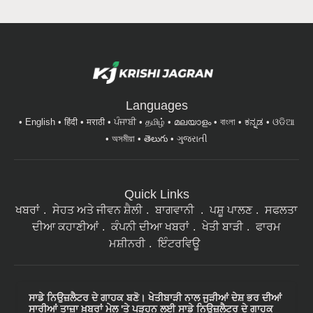
Languages
English
हिंदी
मराठी
ਪੰਜਾਬੀ
தமிழ்
മലയാളം
বাংলা
ಕನ್ನಡ
ଓଡିଆ
অসমীয়া
తెలుగు
ગુજરાતી
Quick Links
ਖਬਰਾਂ
ਸੇਹਤ ਅਤੇ ਜੀਵਨ ਸ਼ੈਲੀ
ਬਾਗਵਾਨੀ
ਪਸ਼ੂ ਪਾਲਣ
ਸਫਲਤਾ
ਦੀਆ ਕਹਾਣੀਆਂ
ਕੰਪਨੀ ਦੀਆ ਖਬਰਾਂ
ਖੇਤੀ ਬਾੜੀ
ਫਾਰਮ
ਮਸ਼ੀਨਰੀ
ਇੰਟਰਵਿਊ
ਸਾਡੇ ਨਿਉਜ਼ਲੈਟਰ ਦੇ ਗਾਹਕ ਬਣੋ। ਖੇਤੀਬਾੜੀ ਨਾਲ ਜੁੜੀਆਂ ਦੇਸ਼ ਭਰ ਦੀਆਂ
ਸਾਰੀਆਂ ਤਾਜ਼ਾ ਖ਼ਬਰਾਂ ਮੇਲ 'ਤੇ ਪੜ੍ਹਨ ਲਈ ਸਾਡੇ ਨਿਉਜ਼ਲੈਟਰ ਦੇ ਗਾਹਕ