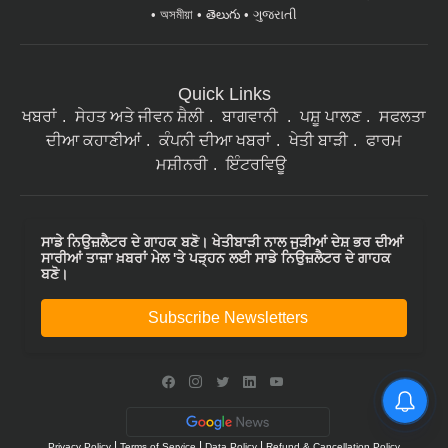
অসমীয়া
తెలుగు
ગુજરાતી
Quick Links
ਖਬਰਾਂ
ਸੇਹਤ ਅਤੇ ਜੀਵਨ ਸ਼ੈਲੀ
ਬਾਗਵਾਨੀ
ਪਸ਼ੂ ਪਾਲਣ
ਸਫਲਤਾ
ਦੀਆ ਕਹਾਣੀਆਂ
ਕੰਪਨੀ ਦੀਆ ਖਬਰਾਂ
ਖੇਤੀ ਬਾੜੀ
ਫਾਰਮ
ਮਸ਼ੀਨਰੀ
ਇੰਟਰਵਿਊ
ਸਾਡੇ ਨਿਉਜ਼ਲੈਟਰ ਦੇ ਗਾਹਕ ਬਣੋ। ਖੇਤੀਬਾੜੀ ਨਾਲ ਜੁੜੀਆਂ ਦੇਸ਼ ਭਰ ਦੀਆਂ
ਸਾਰੀਆਂ ਤਾਜ਼ਾ ਖ਼ਬਰਾਂ ਮੇਲ 'ਤੇ ਪੜ੍ਹਨ ਲਈ ਸਾਡੇ ਨਿਉਜ਼ਲੈਟਰ ਦੇ ਗਾਹਕ
ਬਣੋ।
Subscribe Newsletters
|
|
|
Privacy Policy
Terms of Service
Data Policy
Refund & Cancellation Policy