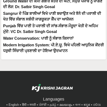
Ground Water ਦੀ ਕਮੀ ਗੰਭੀਰ ਖ਼ਤਰੇ ਦੀ ਘੰਟੀ, ਸਮੁੱਚੇ ਪੰਜਾਬ ਨੂੰ ਜਾਗਣ
ਦੀ ਲੋੜ: Dr. Satbir Singh Gosal
Sangrur ਦੇ ਪਿੰਡ ਬਾਲੀਆਂ ਵਿਖੇ ਪਾਣੀ ਬਚਾਉਣ ਅਤੇ ਝੋਨੇ ਦੀ ਪਰਾਲੀ ਦੀ
ਖੇਤ ਵਿੱਚ ਸੰਭਾਲ ਸਬੰਧੀ ਜਾਗਰੂਕਤਾ ਕੈਂਪ ਦਾ ਆਯੋਜਨ
Punjab ਵਿੱਚ ਪਾਣੀ ਤੇ ਪਰਾਲੀ ਦੀ ਸਾਂਭ-ਸੰਭਾਲ ਮੌਜੂਦਾ ਖੇਤੀ ਦੇ ਅਹਿਮ
ਮੁੱਦੇ: VC Dr. Satbir Singh Gosal
Water Conservation: ਪਾਣੀ ਨੂੰ ਸੰਭਾਲ ਕਿਸਾਨਾਂ
Modern Irrigation System: ਪੀ.ਏ.ਯੂ. ਵਿਖੇ ਪਹਿਲੀ ਆਧੁਨਿਕ ਕੇਂਦਰੀ
ਧਰੁਵੀ ਸਿੰਚਾਈ ਪ੍ਰਣਾਲੀ ਦਾ ਹੋਇਆ ਉਦਘਾਟਨ
Languages
English
हिंदी
मराठी
ਪੰਜਾਬੀ
தமிழ்
മലയാളം
বাংলা
ಕನ್ನಡ
ଓଡିଆ