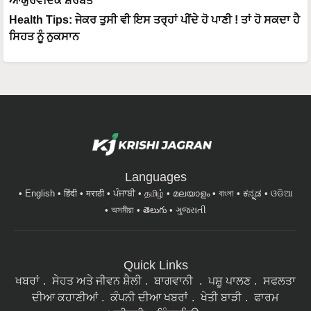
ਆਯੁਰਵੈਦਿਕ ਸ਼ਰਬਤ
Health Tips: ਜੇਕਰ ਤੁਸੀ ਵੀ ਇਸ ਤਰ੍ਹਾਂ ਪੀਂਦੇ ਹੋ ਪਾਣੀ ! ਤਾਂ ਹੋ ਸਕਦਾ ਹੈ
ਸਿਹਤ ਨੂੰ ਨੁਕਸਾਨ
Languages
English
हिंदी
मराठी
ਪੰਜਾਬੀ
தமிழ்
മലയാളം
বাংলা
ಕನ್ನಡ
ଓଡିଆ
অসমীয়া
తెలుగు
ગુજરાતી
Quick Links
ਖਬਰਾਂ
ਸੇਹਤ ਅਤੇ ਜੀਵਨ ਸ਼ੈਲੀ
ਬਾਗਵਾਨੀ
ਪਸ਼ੂ ਪਾਲਣ
ਸਫਲਤਾ
ਦੀਆ ਕਹਾਣੀਆਂ
ਕੰਪਨੀ ਦੀਆ ਖਬਰਾਂ
ਖੇਤੀ ਬਾੜੀ
ਫਾਰਮ