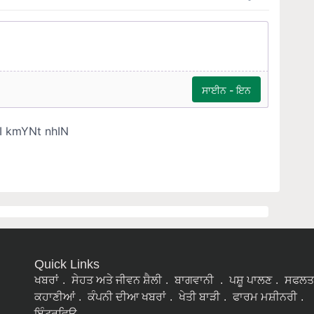
Quick Links
ਖਬਰਾਂ
ਸੇਹਤ ਅਤੇ ਜੀਵਨ ਸ਼ੈਲੀ
ਬਾਗਵਾਨੀ
ਪਸ਼ੂ ਪਾਲਣ
ਸਫਲਤ
ਕਹਾਣੀਆਂ
ਕੰਪਨੀ ਦੀਆ ਖਬਰਾਂ
ਖੇਤੀ ਬਾੜੀ
ਫਾਰਮ ਮਸ਼ੀਨਰੀ
ਇੰਟਰਵਿਊ