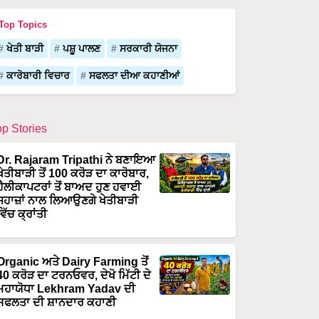
Top Topics
ਖੇਤੀ ਬਾੜੀ
ਪਸ਼ੂ ਪਾਲਣ
ਸਰਕਾਰੀ ਯੋਜਨਾ
ਕਾਰੋਬਾਰੀ ਵਿਚਾਰ
ਸਫਲਤਾ ਦੀਆ ਕਹਾਣੀਆਂ
op Stories
Dr. Rajaram Tripathi ਨੇ ਬਣਾਇਆ
ਖੇਤੀਬਾੜੀ ਤੋਂ 100 ਕਰੋੜ ਦਾ ਕਾਰੋਬਾਰ,
ਹੈਲੀਕਾਪਟਰਾਂ ਤੋਂ ਬਾਅਦ ਹੁਣ ਹਵਾਈ
ਜਹਾਜ਼ਾਂ ਨਾਲ ਲਿਆਉਣਗੇ ਖੇਤੀਬਾੜੀ
ਵਿੱਚ ਕ੍ਰਾਂਤੀ
Organic ਅਤੇ Dairy Farming ਤੋਂ
40 ਕਰੋੜ ਦਾ ਟਰਨਓਵਰ, ਦੇਖੋ ਮਿੱਟੀ ਦੇ
ਮਹਾਯੋਧਾ Lekhram Yadav ਦੀ
ਸਫਲਤਾ ਦੀ ਸ਼ਾਨਦਾਰ ਕਹਾਣੀ