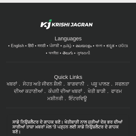
Languages
English
हिंदी
मराठी
ਪੰਜਾਬੀ
தமிழ்
മലയാളം
বাংলা
ಕನ್ನಡ
ଓଡିଆ
অসমীয়া
తెలుగు
ગુજરાતી
Quick Links
ਖਬਰਾਂ
ਸੇਹਤ ਅਤੇ ਜੀਵਨ ਸ਼ੈਲੀ
ਬਾਗਵਾਨੀ
ਪਸ਼ੂ ਪਾਲਣ
ਸਫਲਤਾ
ਦੀਆ ਕਹਾਣੀਆਂ
ਕੰਪਨੀ ਦੀਆ ਖਬਰਾਂ
ਖੇਤੀ ਬਾੜੀ
ਫਾਰਮ
ਮਸ਼ੀਨਰੀ
ਇੰਟਰਵਿਊ
ਸਾਡੇ ਨਿਉਜ਼ਲੈਟਰ ਦੇ ਗਾਹਕ ਬਣੋ। ਖੇਤੀਬਾੜੀ ਨਾਲ ਜੁੜੀਆਂ ਦੇਸ਼ ਭਰ ਦੀਆਂ
ਸਾਰੀਆਂ ਤਾਜ਼ਾ ਖ਼ਬਰਾਂ ਮੇਲ 'ਤੇ ਪੜ੍ਹਨ ਲਈ ਸਾਡੇ ਨਿਉਜ਼ਲੈਟਰ ਦੇ ਗਾਹਕ
ਬਣੋ।