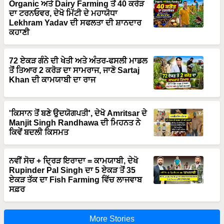
Organic ਅਤੇ Dairy Farming ਤੋਂ 40 ਕਰੋੜ
ਦਾ ਟਰਨਓਵਰ, ਦੇਖੋ ਮਿੱਟੀ ਦੇ ਮਹਾਯੋਧਾ
Lekhram Yadav ਦੀ ਸਫਲਤਾ ਦੀ ਸ਼ਾਨਦਾਰ
ਕਹਾਣੀ
72 ਏਕੜ ਗੰਨੇ ਦੀ ਖੇਤੀ ਅਤੇ ਅੰਤਰ-ਫਸਲੀ ਮਾਡਲ
ਤੋਂ ਤਿਆਰ 2 ਕਰੋੜ ਦਾ ਸਾਮਰਾਜ, ਜਾਣੋ Sartaj
Khan ਦੀ ਕਾਮਯਾਬੀ ਦਾ ਰਾਜ
'ਕਿਸਾਨ ਤੋਂ ਬਣੇ ਉਦਯੋਗਪਤੀ', ਦੇਖੋ Amritsar ਦੇ
Manjit Singh Randhawa ਦੀ ਮਿਹਨਤ ਨੇ
ਕਿਵੇਂ ਬਦਲੀ ਕਿਸਮਤ
ਨਵੀਂ ਸੋਚ + ਦ੍ਰਿੜ ਇਰਾਦਾ = ਕਾਮਯਾਬੀ, ਦੇਖੋ
Rupinder Pal Singh ਦਾ 5 ਏਕੜ ਤੋਂ 35
ਏਕੜ ਤੱਕ ਦਾ Fish Farming ਵਿੱਚ ਲਾਜਵਾਬ
ਸਫ਼ਰ
More Stories