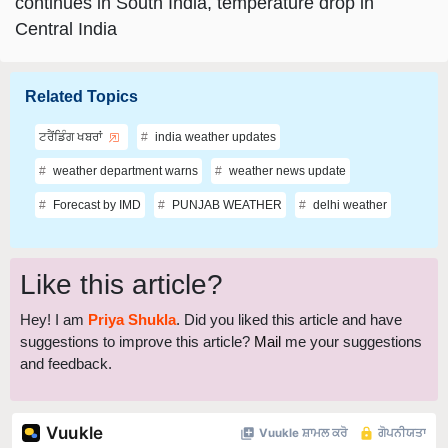
continues in South India, temperature drop in
Central India
Related Topics
ਟਰੈਂਡਿੰਗ ਖਬਰਾਂ
india weather updates
weather department warns
weather news update
Forecast by IMD
PUNJAB WEATHER
delhi weather
Like this article?
Hey! I am
Priya Shukla
. Did you liked this article and have
suggestions to improve this article?
Mail
me your suggestions
and feedback.