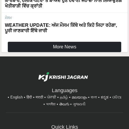
ਕਾਰੋਬਾਰ, ਹੈਲੀਕਾਪਟਰਾਂ ਤੋਂ ਬਾਅਦ ਹੁਣ ਹਵਾਈ ਜਹਾਜ਼ਾਂ ਨਾਲ ਲਿਆਉਣਗੇ
ਖੇਤੀਬਾੜੀ ਵਿੱਚ ਕ੍ਰਾਂਤੀ
ਮੌਸਮ
WEATHER UPDATE: ਅੱਜ ਮੌਸਮ ਕਿੱਥੇ ਅਤੇ ਕਿਹੋ ਜਿਹਾ ਰਹੇਗਾ,
ਪੂਰੀ ਜਾਣਕਾਰੀ ਇੱਥੇ ਜਾਰੀ
More News
Languages
English
हिंदी
मराठी
ਪੰਜਾਬੀ
தமிழ்
മലയാളം
বাংলা
ಕನ್ನಡ
ଓଡିଆ
অসমীয়া
తెలుగు
ગુજરાતી
Quick Links