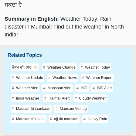
ਸਕਦਾ ਹੈ।
Summary in English:
Weather Today: Rain
disaster in Mumbai! Find out the weather in North
India!
Related Topics
ਮੌਸਮ ਦੀ ਖ਼ਬਰ
Weather Change
Weather Today
Weather Update
Weather News
Weather Report
Weather Alert
Monsoon Alert
IMD
IMD Alert
India Weather
Rainfall Alert
Cloudy Weather
Mausam ki jaankaari
Mausam Vibhag
Mausam Ka Haal
ajj da mausam
Heavy Rain