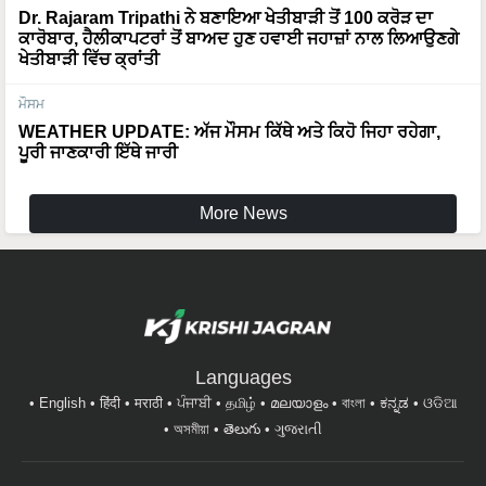
Dr. Rajaram Tripathi ਨੇ ਬਣਾਇਆ ਖੇਤੀਬਾੜੀ ਤੋਂ 100 ਕਰੋੜ ਦਾ
ਕਾਰੋਬਾਰ, ਹੈਲੀਕਾਪਟਰਾਂ ਤੋਂ ਬਾਅਦ ਹੁਣ ਹਵਾਈ ਜਹਾਜ਼ਾਂ ਨਾਲ ਲਿਆਉਣਗੇ
ਖੇਤੀਬਾੜੀ ਵਿੱਚ ਕ੍ਰਾਂਤੀ
ਮੌਸਮ
WEATHER UPDATE: ਅੱਜ ਮੌਸਮ ਕਿੱਥੇ ਅਤੇ ਕਿਹੋ ਜਿਹਾ ਰਹੇਗਾ,
ਪੂਰੀ ਜਾਣਕਾਰੀ ਇੱਥੇ ਜਾਰੀ
More News
Languages
English
हिंदी
मराठी
ਪੰਜਾਬੀ
தமிழ்
മലയാളം
বাংলা
ಕನ್ನಡ
ଓଡିଆ
অসমীয়া
తెలుగు
ગુજરાતી