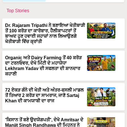
Top Stories
Dr. Rajaram Tripathi ਨੇ ਬਣਾਇਆ ਖੇਤੀਬਾੜੀ
ਤੋਂ 100 ਕਰੋੜ ਦਾ ਕਾਰੋਬਾਰ, ਹੈਲੀਕਾਪਟਰਾਂ ਤੋਂ
ਬਾਅਦ ਹੁਣ ਹਵਾਈ ਜਹਾਜ਼ਾਂ ਨਾਲ ਲਿਆਉਣਗੇ
ਖੇਤੀਬਾੜੀ ਵਿੱਚ ਕ੍ਰਾਂਤੀ
Organic ਅਤੇ Dairy Farming ਤੋਂ 40 ਕਰੋੜ
ਦਾ ਟਰਨਓਵਰ, ਦੇਖੋ ਮਿੱਟੀ ਦੇ ਮਹਾਯੋਧਾ
Lekhram Yadav ਦੀ ਸਫਲਤਾ ਦੀ ਸ਼ਾਨਦਾਰ
ਕਹਾਣੀ
72 ਏਕੜ ਗੰਨੇ ਦੀ ਖੇਤੀ ਅਤੇ ਅੰਤਰ-ਫਸਲੀ ਮਾਡਲ
ਤੋਂ ਤਿਆਰ 2 ਕਰੋੜ ਦਾ ਸਾਮਰਾਜ, ਜਾਣੋ Sartaj
Khan ਦੀ ਕਾਮਯਾਬੀ ਦਾ ਰਾਜ
'ਕਿਸਾਨ ਤੋਂ ਬਣੇ ਉਦਯੋਗਪਤੀ', ਦੇਖੋ Amritsar ਦੇ
Manjit Singh Randhawa ਦੀ ਮਿਹਨਤ ਨੇ
ਕਿਵੇਂ ਬਦਲੀ ਕਿਸਮਤ