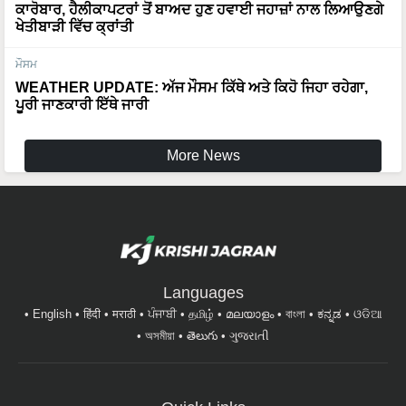
ਮੌਸਮ
WEATHER UPDATE: ਅੱਜ ਮੌਸਮ ਕਿੱਥੇ ਅਤੇ ਕਿਹੋ ਜਿਹਾ ਰਹੇਗਾ,
ਪੂਰੀ ਜਾਣਕਾਰੀ ਇੱਥੇ ਜਾਰੀ
More News
Languages
English
हिंदी
मराठी
ਪੰਜਾਬੀ
தமிழ்
മലയാളം
বাংলা
ಕನ್ನಡ
ଓଡିଆ
অসমীয়া
తెలుగు
ગુજરાતી
Quick Links
ਖਬਰਾਂ
ਸੇਹਤ ਅਤੇ ਜੀਵਨ ਸ਼ੈਲੀ
ਬਾਗਵਾਨੀ
ਪਸ਼ੂ ਪਾਲਣ
ਸਫਲਤਾ