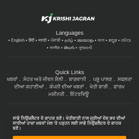
Languages
English
हिंदी
मराठी
ਪੰਜਾਬੀ
தமிழ்
മലയാളം
বাংলা
ಕನ್ನಡ
ଓଡିଆ
অসমীয়া
తెలుగు
ગુજરાતી
Quick Links
ਖਬਰਾਂ
ਸੇਹਤ ਅਤੇ ਜੀਵਨ ਸ਼ੈਲੀ
ਬਾਗਵਾਨੀ
ਪਸ਼ੂ ਪਾਲਣ
ਸਫਲਤਾ
ਦੀਆ ਕਹਾਣੀਆਂ
ਕੰਪਨੀ ਦੀਆ ਖਬਰਾਂ
ਖੇਤੀ ਬਾੜੀ
ਫਾਰਮ
ਮਸ਼ੀਨਰੀ
ਇੰਟਰਵਿਊ
ਸਾਡੇ ਨਿਉਜ਼ਲੈਟਰ ਦੇ ਗਾਹਕ ਬਣੋ। ਖੇਤੀਬਾੜੀ ਨਾਲ ਜੁੜੀਆਂ ਦੇਸ਼ ਭਰ ਦੀਆਂ
ਸਾਰੀਆਂ ਤਾਜ਼ਾ ਖ਼ਬਰਾਂ ਮੇਲ 'ਤੇ ਪੜ੍ਹਨ ਲਈ ਸਾਡੇ ਨਿਉਜ਼ਲੈਟਰ ਦੇ ਗਾਹਕ
ਬਣੋ।