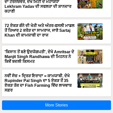
ਦਾ ਟਰਨਓਵਰ, ਦੇਖੋ ਮਿੱਟੀ ਦੇ ਮਹਾਯੋਧਾ
Lekhram Yadav ਦੀ ਸਫਲਤਾ ਦੀ ਸ਼ਾਨਦਾਰ
ਕਹਾਣੀ
72 ਏਕੜ ਗੰਨੇ ਦੀ ਖੇਤੀ ਅਤੇ ਅੰਤਰ-ਫਸਲੀ ਮਾਡਲ
ਤੋਂ ਤਿਆਰ 2 ਕਰੋੜ ਦਾ ਸਾਮਰਾਜ, ਜਾਣੋ Sartaj
Khan ਦੀ ਕਾਮਯਾਬੀ ਦਾ ਰਾਜ
'ਕਿਸਾਨ ਤੋਂ ਬਣੇ ਉਦਯੋਗਪਤੀ', ਦੇਖੋ Amritsar ਦੇ
Manjit Singh Randhawa ਦੀ ਮਿਹਨਤ ਨੇ
ਕਿਵੇਂ ਬਦਲੀ ਕਿਸਮਤ
ਨਵੀਂ ਸੋਚ + ਦ੍ਰਿੜ ਇਰਾਦਾ = ਕਾਮਯਾਬੀ, ਦੇਖੋ
Rupinder Pal Singh ਦਾ 5 ਏਕੜ ਤੋਂ 35
ਏਕੜ ਤੱਕ ਦਾ Fish Farming ਵਿੱਚ ਲਾਜਵਾਬ
ਸਫ਼ਰ
More Stories