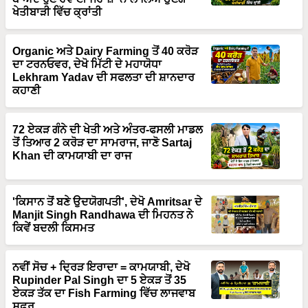
Organic ਅਤੇ Dairy Farming ਤੋਂ 40 ਕਰੋੜ
ਦਾ ਟਰਨਓਵਰ, ਦੇਖੋ ਮਿੱਟੀ ਦੇ ਮਹਾਯੋਧਾ
Lekhram Yadav ਦੀ ਸਫਲਤਾ ਦੀ ਸ਼ਾਨਦਾਰ
ਕਹਾਣੀ
72 ਏਕੜ ਗੰਨੇ ਦੀ ਖੇਤੀ ਅਤੇ ਅੰਤਰ-ਫਸਲੀ ਮਾਡਲ
ਤੋਂ ਤਿਆਰ 2 ਕਰੋੜ ਦਾ ਸਾਮਰਾਜ, ਜਾਣੋ Sartaj
Khan ਦੀ ਕਾਮਯਾਬੀ ਦਾ ਰਾਜ
'ਕਿਸਾਨ ਤੋਂ ਬਣੇ ਉਦਯੋਗਪਤੀ', ਦੇਖੋ Amritsar ਦੇ
Manjit Singh Randhawa ਦੀ ਮਿਹਨਤ ਨੇ
ਕਿਵੇਂ ਬਦਲੀ ਕਿਸਮਤ
ਨਵੀਂ ਸੋਚ + ਦ੍ਰਿੜ ਇਰਾਦਾ = ਕਾਮਯਾਬੀ, ਦੇਖੋ
Rupinder Pal Singh ਦਾ 5 ਏਕੜ ਤੋਂ 35
ਏਕੜ ਤੱਕ ਦਾ Fish Farming ਵਿੱਚ ਲਾਜਵਾਬ
ਸਫ਼ਰ