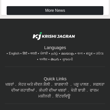
More News
Languages
English
हिंदी
मराठी
ਪੰਜਾਬੀ
தமிழ்
മലയാളം
বাংলা
ಕನ್ನಡ
ଓଡିଆ
অসমীয়া
తెలుగు
ગુજરાતી
Quick Links
ਖਬਰਾਂ
ਸੇਹਤ ਅਤੇ ਜੀਵਨ ਸ਼ੈਲੀ
ਬਾਗਵਾਨੀ
ਪਸ਼ੂ ਪਾਲਣ
ਸਫਲਤਾ
ਦੀਆ ਕਹਾਣੀਆਂ
ਕੰਪਨੀ ਦੀਆ ਖਬਰਾਂ
ਖੇਤੀ ਬਾੜੀ
ਫਾਰਮ
ਮਸ਼ੀਨਰੀ
ਇੰਟਰਵਿਊ
ਸਾਡੇ ਨਿਉਜ਼ਲੈਟਰ ਦੇ ਗਾਹਕ ਬਣੋ। ਖੇਤੀਬਾੜੀ ਨਾਲ ਜੁੜੀਆਂ ਦੇਸ਼ ਭਰ ਦੀਆਂ