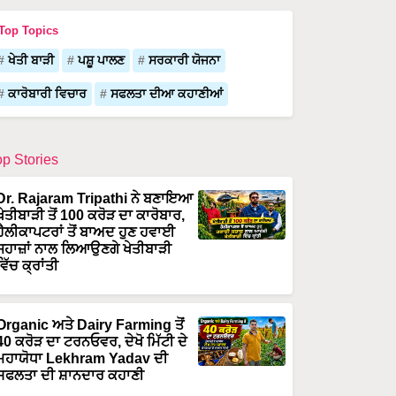
Top Topics
ਖੇਤੀ ਬਾੜੀ
ਪਸ਼ੂ ਪਾਲਣ
ਸਰਕਾਰੀ ਯੋਜਨਾ
ਕਾਰੋਬਾਰੀ ਵਿਚਾਰ
ਸਫਲਤਾ ਦੀਆ ਕਹਾਣੀਆਂ
op Stories
Dr. Rajaram Tripathi ਨੇ ਬਣਾਇਆ
ਖੇਤੀਬਾੜੀ ਤੋਂ 100 ਕਰੋੜ ਦਾ ਕਾਰੋਬਾਰ,
ਹੈਲੀਕਾਪਟਰਾਂ ਤੋਂ ਬਾਅਦ ਹੁਣ ਹਵਾਈ
ਜਹਾਜ਼ਾਂ ਨਾਲ ਲਿਆਉਣਗੇ ਖੇਤੀਬਾੜੀ
ਵਿੱਚ ਕ੍ਰਾਂਤੀ
Organic ਅਤੇ Dairy Farming ਤੋਂ
40 ਕਰੋੜ ਦਾ ਟਰਨਓਵਰ, ਦੇਖੋ ਮਿੱਟੀ ਦੇ
ਮਹਾਯੋਧਾ Lekhram Yadav ਦੀ
ਸਫਲਤਾ ਦੀ ਸ਼ਾਨਦਾਰ ਕਹਾਣੀ