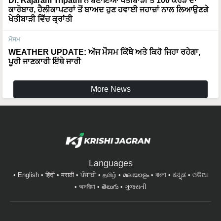
Dr. Rajaram Tripathi ਨੇ ਬਣਾਇਆ ਖੇਤੀਬਾੜੀ ਤੋਂ 100 ਕਰੋੜ ਦਾ
ਕਾਰੋਬਾਰ, ਹੈਲੀਕਾਪਟਰਾਂ ਤੋਂ ਬਾਅਦ ਹੁਣ ਹਵਾਈ ਜਹਾਜ਼ਾਂ ਨਾਲ ਲਿਆਉਣਗੇ
ਖੇਤੀਬਾੜੀ ਵਿੱਚ ਕ੍ਰਾਂਤੀ
ਮੌਸਮ
WEATHER UPDATE: ਅੱਜ ਮੌਸਮ ਕਿੱਥੇ ਅਤੇ ਕਿਹੋ ਜਿਹਾ ਰਹੇਗਾ,
ਪੂਰੀ ਜਾਣਕਾਰੀ ਇੱਥੇ ਜਾਰੀ
More News
Languages
English
हिंदी
मराठी
ਪੰਜਾਬੀ
தமிழ்
മലയാളം
বাংলা
ಕನ್ನಡ
ଓଡିଆ
অসমীয়া
తెలుగు
ગુજરાતી