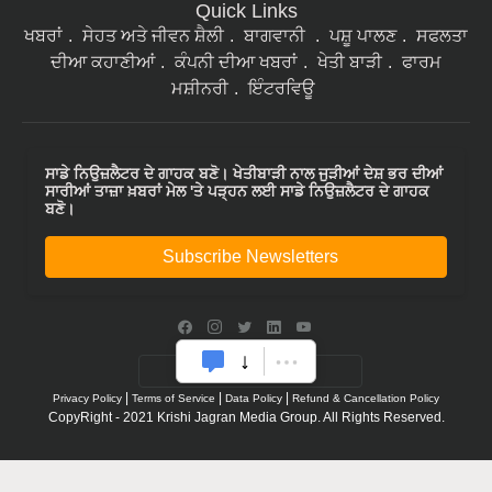
Quick Links
ਖਬਰਾਂ
ਸੇਹਤ ਅਤੇ ਜੀਵਨ ਸ਼ੈਲੀ
ਬਾਗਵਾਨੀ
ਪਸ਼ੂ ਪਾਲਣ
ਸਫਲਤਾ
ਦੀਆ ਕਹਾਣੀਆਂ
ਕੰਪਨੀ ਦੀਆ ਖਬਰਾਂ
ਖੇਤੀ ਬਾੜੀ
ਫਾਰਮ
ਮਸ਼ੀਨਰੀ
ਇੰਟਰਵਿਊ
ਸਾਡੇ ਨਿਉਜ਼ਲੈਟਰ ਦੇ ਗਾਹਕ ਬਣੋ। ਖੇਤੀਬਾੜੀ ਨਾਲ ਜੁੜੀਆਂ ਦੇਸ਼ ਭਰ ਦੀਆਂ
ਸਾਰੀਆਂ ਤਾਜ਼ਾ ਖ਼ਬਰਾਂ ਮੇਲ 'ਤੇ ਪੜ੍ਹਨ ਲਈ ਸਾਡੇ ਨਿਉਜ਼ਲੈਟਰ ਦੇ ਗਾਹਕ
ਬਣੋ।
Subscribe Newsletters
|
|
|
Privacy Policy
Terms of Service
Data Policy
Refund & Cancellation Policy
CopyRight - 2021 Krishi Jagran Media Group. All Rights Reserved.