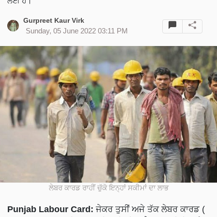
ਲਈ ਹੈ।
Gurpreet Kaur Virk
Sunday, 05 June 2022 03:11 PM
ਲੇਬਰ ਕਾਰਡ ਰਾਹੀਂ ਚੁੱਕੋ ਇਨ੍ਹਾਂ ਸਕੀਮਾਂ ਦਾ ਲਾਭ
Punjab Labour Card:
ਜੇਕਰ ਤੁਸੀਂ ਅਜੇ ਤੱਕ ਲੇਬਰ ਕਾਰਡ (