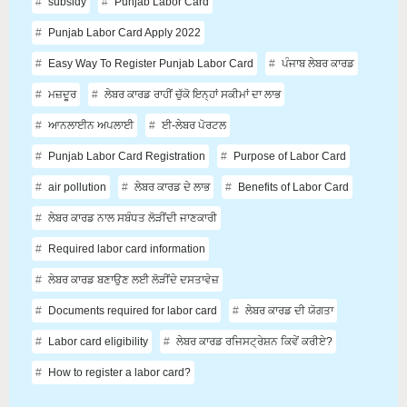
subsidy
Punjab Labor Card
Punjab Labor Card Apply 2022
Easy Way To Register Punjab Labor Card
ਪੰਜਾਬ ਲੇਬਰ ਕਾਰਡ
ਮਜ਼ਦੂਰ
ਲੇਬਰ ਕਾਰਡ ਰਾਹੀਂ ਚੁੱਕੋ ਇਨ੍ਹਾਂ ਸਕੀਮਾਂ ਦਾ ਲਾਭ
ਆਨਲਾਈਨ ਅਪਲਾਈ
ਈ-ਲੇਬਰ ਪੋਰਟਲ
Punjab Labor Card Registration
Purpose of Labor Card
air pollution
ਲੇਬਰ ਕਾਰਡ ਦੇ ਲਾਭ
Benefits of Labor Card
ਲੇਬਰ ਕਾਰਡ ਨਾਲ ਸਬੰਧਤ ਲੋੜੀਂਦੀ ਜਾਣਕਾਰੀ
Required labor card information
ਲੇਬਰ ਕਾਰਡ ਬਣਾਉਣ ਲਈ ਲੋੜੀਂਦੇ ਦਸਤਾਵੇਜ਼
Documents required for labor card
ਲੇਬਰ ਕਾਰਡ ਦੀ ਯੋਗਤਾ
Labor card eligibility
ਲੇਬਰ ਕਾਰਡ ਰਜਿਸਟ੍ਰੇਸ਼ਨ ਕਿਵੇਂ ਕਰੀਏ?
How to register a labor card?