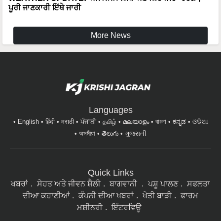
More News
Languages
English
हिंदी
मराठी
ਪੰਜਾਬੀ
தமிழ்
മലയാളം
বাংলা
ಕನ್ನಡ
ଓଡିଆ
অসমীয়া
తెలుగు
ગુજરાતી
Quick Links
ਖਬਰਾਂ
ਸੇਹਤ ਅਤੇ ਜੀਵਨ ਸ਼ੈਲੀ
ਬਾਗਵਾਨੀ
ਪਸ਼ੂ ਪਾਲਣ
ਸਫਲਤਾ
ਦੀਆ ਕਹਾਣੀਆਂ
ਕੰਪਨੀ ਦੀਆ ਖਬਰਾਂ
ਖੇਤੀ ਬਾੜੀ
ਫਾਰਮ
ਮਸ਼ੀਨਰੀ
ਇੰਟਰਵਿਊ