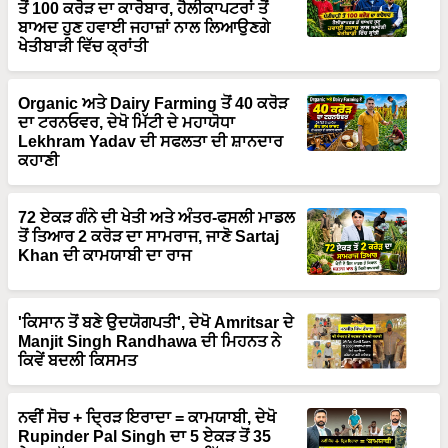
ਖੇਤੀਬਾੜੀ ਵਿੱਚ ਕ੍ਰਾਂਤੀ
Organic ਅਤੇ Dairy Farming ਤੋਂ 40 ਕਰੋੜ
ਦਾ ਟਰਨਓਵਰ, ਦੇਖੋ ਮਿੱਟੀ ਦੇ ਮਹਾਯੋਧਾ
Lekhram Yadav ਦੀ ਸਫਲਤਾ ਦੀ ਸ਼ਾਨਦਾਰ
ਕਹਾਣੀ
72 ਏਕੜ ਗੰਨੇ ਦੀ ਖੇਤੀ ਅਤੇ ਅੰਤਰ-ਫਸਲੀ ਮਾਡਲ
ਤੋਂ ਤਿਆਰ 2 ਕਰੋੜ ਦਾ ਸਾਮਰਾਜ, ਜਾਣੋ Sartaj
Khan ਦੀ ਕਾਮਯਾਬੀ ਦਾ ਰਾਜ
'ਕਿਸਾਨ ਤੋਂ ਬਣੇ ਉਦਯੋਗਪਤੀ', ਦੇਖੋ Amritsar ਦੇ
Manjit Singh Randhawa ਦੀ ਮਿਹਨਤ ਨੇ
ਕਿਵੇਂ ਬਦਲੀ ਕਿਸਮਤ
ਨਵੀਂ ਸੋਚ + ਦ੍ਰਿੜ ਇਰਾਦਾ = ਕਾਮਯਾਬੀ, ਦੇਖੋ
Rupinder Pal Singh ਦਾ 5 ਏਕੜ ਤੋਂ 35
ਏਕੜ ਤੱਕ ਦਾ Fish Farming ਵਿੱਚ ਲਾਜਵਾਬ
ਸਫ਼ਰ