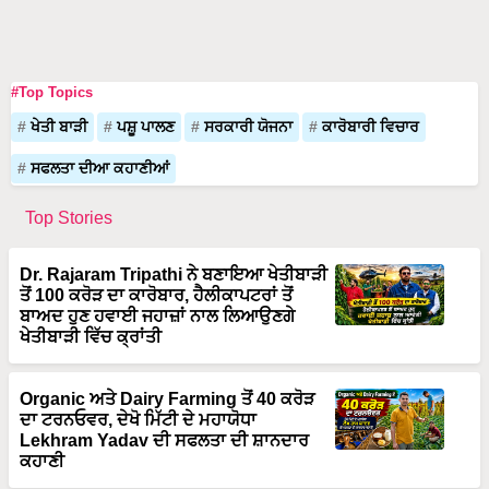
#Top Topics
ਖੇਤੀ ਬਾੜੀ
ਪਸ਼ੂ ਪਾਲਣ
ਸਰਕਾਰੀ ਯੋਜਨਾ
ਕਾਰੋਬਾਰੀ ਵਿਚਾਰ
ਸਫਲਤਾ ਦੀਆ ਕਹਾਣੀਆਂ
Top Stories
Dr. Rajaram Tripathi ਨੇ ਬਣਾਇਆ ਖੇਤੀਬਾੜੀ
ਤੋਂ 100 ਕਰੋੜ ਦਾ ਕਾਰੋਬਾਰ, ਹੈਲੀਕਾਪਟਰਾਂ ਤੋਂ
ਬਾਅਦ ਹੁਣ ਹਵਾਈ ਜਹਾਜ਼ਾਂ ਨਾਲ ਲਿਆਉਣਗੇ
ਖੇਤੀਬਾੜੀ ਵਿੱਚ ਕ੍ਰਾਂਤੀ
Organic ਅਤੇ Dairy Farming ਤੋਂ 40 ਕਰੋੜ
ਦਾ ਟਰਨਓਵਰ, ਦੇਖੋ ਮਿੱਟੀ ਦੇ ਮਹਾਯੋਧਾ
Lekhram Yadav ਦੀ ਸਫਲਤਾ ਦੀ ਸ਼ਾਨਦਾਰ
ਕਹਾਣੀ