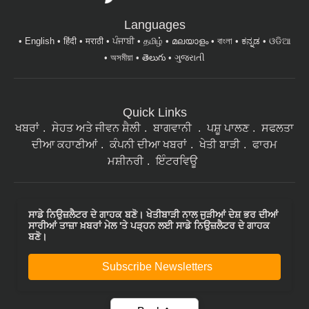
Languages
English
हिंदी
मराठी
ਪੰਜਾਬੀ
தமிழ்
മലയാളം
বাংলা
ಕನ್ನಡ
ଓଡିଆ
অসমীয়া
తెలుగు
ગુજરાતી
Quick Links
ਖਬਰਾਂ
ਸੇਹਤ ਅਤੇ ਜੀਵਨ ਸ਼ੈਲੀ
ਬਾਗਵਾਨੀ
ਪਸ਼ੂ ਪਾਲਣ
ਸਫਲਤਾ
ਦੀਆ ਕਹਾਣੀਆਂ
ਕੰਪਨੀ ਦੀਆ ਖਬਰਾਂ
ਖੇਤੀ ਬਾੜੀ
ਫਾਰਮ
ਮਸ਼ੀਨਰੀ
ਇੰਟਰਵਿਊ
ਸਾਡੇ ਨਿਉਜ਼ਲੈਟਰ ਦੇ ਗਾਹਕ ਬਣੋ। ਖੇਤੀਬਾੜੀ ਨਾਲ ਜੁੜੀਆਂ ਦੇਸ਼ ਭਰ ਦੀਆਂ
ਸਾਰੀਆਂ ਤਾਜ਼ਾ ਖ਼ਬਰਾਂ ਮੇਲ 'ਤੇ ਪੜ੍ਹਨ ਲਈ ਸਾਡੇ ਨਿਉਜ਼ਲੈਟਰ ਦੇ ਗਾਹਕ
ਬਣੋ।
Subscribe Newsletters