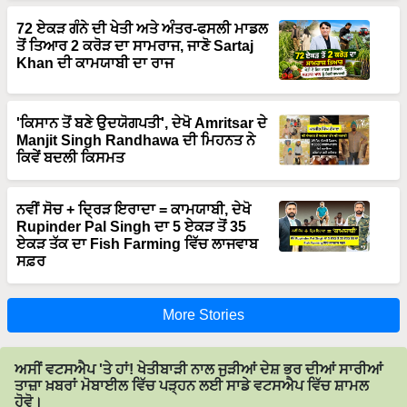
72 ਏਕੜ ਗੰਨੇ ਦੀ ਖੇਤੀ ਅਤੇ ਅੰਤਰ-ਫਸਲੀ ਮਾਡਲ
ਤੋਂ ਤਿਆਰ 2 ਕਰੋੜ ਦਾ ਸਾਮਰਾਜ, ਜਾਣੋ Sartaj
Khan ਦੀ ਕਾਮਯਾਬੀ ਦਾ ਰਾਜ
'ਕਿਸਾਨ ਤੋਂ ਬਣੇ ਉਦਯੋਗਪਤੀ', ਦੇਖੋ Amritsar ਦੇ
Manjit Singh Randhawa ਦੀ ਮਿਹਨਤ ਨੇ
ਕਿਵੇਂ ਬਦਲੀ ਕਿਸਮਤ
ਨਵੀਂ ਸੋਚ + ਦ੍ਰਿੜ ਇਰਾਦਾ = ਕਾਮਯਾਬੀ, ਦੇਖੋ
Rupinder Pal Singh ਦਾ 5 ਏਕੜ ਤੋਂ 35
ਏਕੜ ਤੱਕ ਦਾ Fish Farming ਵਿੱਚ ਲਾਜਵਾਬ
ਸਫ਼ਰ
More Stories
ਅਸੀਂ ਵਟਸਐਪ 'ਤੇ ਹਾਂ! ਖੇਤੀਬਾੜੀ ਨਾਲ ਜੁੜੀਆਂ ਦੇਸ਼ ਭਰ ਦੀਆਂ ਸਾਰੀਆਂ
ਤਾਜ਼ਾ ਖ਼ਬਰਾਂ ਮੋਬਾਈਲ ਵਿੱਚ ਪੜ੍ਹਨ ਲਈ ਸਾਡੇ ਵਟਸਐਪ ਵਿੱਚ ਸ਼ਾਮਲ
ਹੋਵੋ।