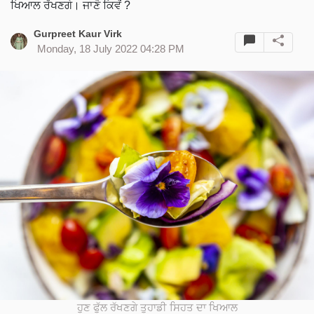
ਖਿਆਲ ਰੱਖਣਗੇ। ਜਾਣੋ ਕਿਵੇਂ ?
Gurpreet Kaur Virk
Monday, 18 July 2022 04:28 PM
ਹੁਣ ਫੁੱਲ ਰੱਖਣਗੇ ਤੁਹਾਡੀ ਸਿਹਤ ਦਾ ਖਿਆਲ