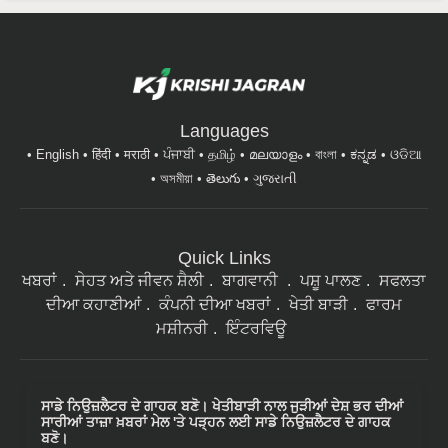
Languages
English
हिंदी
मराठी
ਪੰਜਾਬੀ
தமிழ்
മലയാളം
বাংলা
ಕನ್ನಡ
ଓଡିଆ
অসমীয়া
తెలుగు
ગુજરાતી
Quick Links
ਖਬਰਾਂ
ਸੇਹਤ ਅਤੇ ਜੀਵਨ ਸ਼ੈਲੀ
ਬਾਗਵਾਨੀ
ਪਸ਼ੂ ਪਾਲਣ
ਸਫਲਤਾ
ਦੀਆ ਕਹਾਣੀਆਂ
ਕੰਪਨੀ ਦੀਆ ਖਬਰਾਂ
ਖੇਤੀ ਬਾੜੀ
ਫਾਰਮ
ਮਸ਼ੀਨਰੀ
ਇੰਟਰਵਿਊ
ਸਾਡੇ ਨਿਉਜ਼ਲੈਟਰ ਦੇ ਗਾਹਕ ਬਣੋ। ਖੇਤੀਬਾੜੀ ਨਾਲ ਜੁੜੀਆਂ ਦੇਸ਼ ਭਰ ਦੀਆਂ
ਸਾਰੀਆਂ ਤਾਜ਼ਾ ਖ਼ਬਰਾਂ ਮੇਲ 'ਤੇ ਪੜ੍ਹਨ ਲਈ ਸਾਡੇ ਨਿਉਜ਼ਲੈਟਰ ਦੇ ਗਾਹਕ
ਬਣੋ।