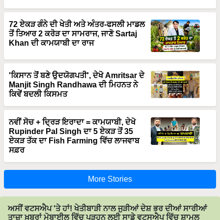
72 ਏਕੜ ਗੰਨੇ ਦੀ ਖੇਤੀ ਅਤੇ ਅੰਤਰ-ਫਸਲੀ ਮਾਡਲ
ਤੋਂ ਤਿਆਰ 2 ਕਰੋੜ ਦਾ ਸਾਮਰਾਜ, ਜਾਣੋ Sartaj
Khan ਦੀ ਕਾਮਯਾਬੀ ਦਾ ਰਾਜ
'ਕਿਸਾਨ ਤੋਂ ਬਣੇ ਉਦਯੋਗਪਤੀ', ਦੇਖੋ Amritsar ਦੇ
Manjit Singh Randhawa ਦੀ ਮਿਹਨਤ ਨੇ
ਕਿਵੇਂ ਬਦਲੀ ਕਿਸਮਤ
ਨਵੀਂ ਸੋਚ + ਦ੍ਰਿੜ ਇਰਾਦਾ = ਕਾਮਯਾਬੀ, ਦੇਖੋ
Rupinder Pal Singh ਦਾ 5 ਏਕੜ ਤੋਂ 35
ਏਕੜ ਤੱਕ ਦਾ Fish Farming ਵਿੱਚ ਲਾਜਵਾਬ
ਸਫ਼ਰ
More Stories
ਅਸੀਂ ਵਟਸਐਪ 'ਤੇ ਹਾਂ! ਖੇਤੀਬਾੜੀ ਨਾਲ ਜੁੜੀਆਂ ਦੇਸ਼ ਭਰ ਦੀਆਂ ਸਾਰੀਆਂ
ਤਾਜ਼ਾ ਖ਼ਬਰਾਂ ਮੋਬਾਈਲ ਵਿੱਚ ਪੜ੍ਹਨ ਲਈ ਸਾਡੇ ਵਟਸਐਪ ਵਿੱਚ ਸ਼ਾਮਲ
ਹੋਵੋ।