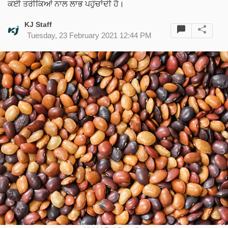
ਕਈ ਤਰੀਕਿਆਂ ਨਾਲ ਲਾਭ ਪਹੁੰਚਾਂਦੀ ਹੈ।
KJ Staff
Tuesday, 23 February 2021 12:44 PM