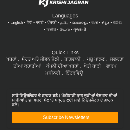
Languages
English
हिंदी
मराठी
ਪੰਜਾਬੀ
தமிழ்
മലയാളം
বাংলা
ಕನ್ನಡ
ଓଡିଆ
অসমীয়া
తెలుగు
ગુજરાતી
Quick Links
ਖਬਰਾਂ
ਸੇਹਤ ਅਤੇ ਜੀਵਨ ਸ਼ੈਲੀ
ਬਾਗਵਾਨੀ
ਪਸ਼ੂ ਪਾਲਣ
ਸਫਲਤਾ
ਦੀਆ ਕਹਾਣੀਆਂ
ਕੰਪਨੀ ਦੀਆ ਖਬਰਾਂ
ਖੇਤੀ ਬਾੜੀ
ਫਾਰਮ
ਮਸ਼ੀਨਰੀ
ਇੰਟਰਵਿਊ
ਸਾਡੇ ਨਿਉਜ਼ਲੈਟਰ ਦੇ ਗਾਹਕ ਬਣੋ। ਖੇਤੀਬਾੜੀ ਨਾਲ ਜੁੜੀਆਂ ਦੇਸ਼ ਭਰ ਦੀਆਂ
ਸਾਰੀਆਂ ਤਾਜ਼ਾ ਖ਼ਬਰਾਂ ਮੇਲ 'ਤੇ ਪੜ੍ਹਨ ਲਈ ਸਾਡੇ ਨਿਉਜ਼ਲੈਟਰ ਦੇ ਗਾਹਕ
ਬਣੋ।
Subscribe Newsletters