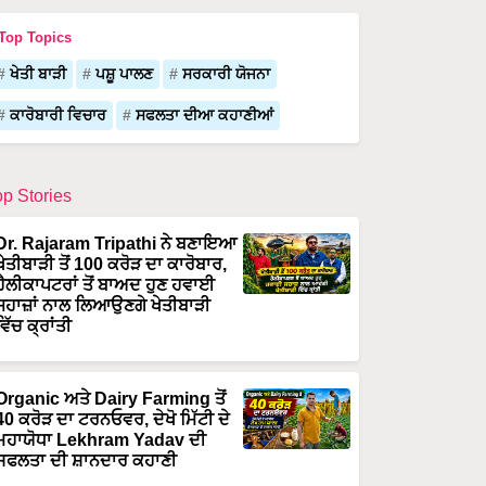
Top Topics
ਖੇਤੀ ਬਾੜੀ
ਪਸ਼ੂ ਪਾਲਣ
ਸਰਕਾਰੀ ਯੋਜਨਾ
ਕਾਰੋਬਾਰੀ ਵਿਚਾਰ
ਸਫਲਤਾ ਦੀਆ ਕਹਾਣੀਆਂ
op Stories
Dr. Rajaram Tripathi ਨੇ ਬਣਾਇਆ
ਖੇਤੀਬਾੜੀ ਤੋਂ 100 ਕਰੋੜ ਦਾ ਕਾਰੋਬਾਰ,
ਹੈਲੀਕਾਪਟਰਾਂ ਤੋਂ ਬਾਅਦ ਹੁਣ ਹਵਾਈ
ਜਹਾਜ਼ਾਂ ਨਾਲ ਲਿਆਉਣਗੇ ਖੇਤੀਬਾੜੀ
ਵਿੱਚ ਕ੍ਰਾਂਤੀ
Organic ਅਤੇ Dairy Farming ਤੋਂ
40 ਕਰੋੜ ਦਾ ਟਰਨਓਵਰ, ਦੇਖੋ ਮਿੱਟੀ ਦੇ
ਮਹਾਯੋਧਾ Lekhram Yadav ਦੀ
ਸਫਲਤਾ ਦੀ ਸ਼ਾਨਦਾਰ ਕਹਾਣੀ