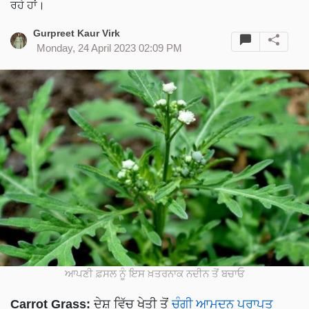
ਰਹੇ ਹਾਂ।
Gurpreet Kaur Virk
Monday, 24 April 2023 02:09 PM
ਆਪਣੀ ਫ਼ਸਲ ਨੂੰ ਇਸ ਖ਼ਤਰਨਾਕ ਨਦੀਨ ਤੋਂ ਬਚਾਓ
Carrot Grass​:
ਦੇਸ਼ ਵਿੱਚ ਖੇਤੀ ਤੋਂ
ਚੰਗੀ ਆਮਦਨ ਪ੍ਰਾਪਤ