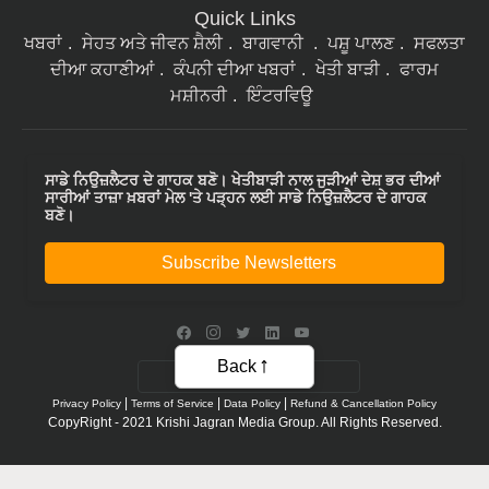
Quick Links
ਖਬਰਾਂ
ਸੇਹਤ ਅਤੇ ਜੀਵਨ ਸ਼ੈਲੀ
ਬਾਗਵਾਨੀ
ਪਸ਼ੂ ਪਾਲਣ
ਸਫਲਤਾ
ਦੀਆ ਕਹਾਣੀਆਂ
ਕੰਪਨੀ ਦੀਆ ਖਬਰਾਂ
ਖੇਤੀ ਬਾੜੀ
ਫਾਰਮ
ਮਸ਼ੀਨਰੀ
ਇੰਟਰਵਿਊ
ਸਾਡੇ ਨਿਉਜ਼ਲੈਟਰ ਦੇ ਗਾਹਕ ਬਣੋ। ਖੇਤੀਬਾੜੀ ਨਾਲ ਜੁੜੀਆਂ ਦੇਸ਼ ਭਰ ਦੀਆਂ
ਸਾਰੀਆਂ ਤਾਜ਼ਾ ਖ਼ਬਰਾਂ ਮੇਲ 'ਤੇ ਪੜ੍ਹਨ ਲਈ ਸਾਡੇ ਨਿਉਜ਼ਲੈਟਰ ਦੇ ਗਾਹਕ
ਬਣੋ।
Subscribe Newsletters
Back
|
|
|
Privacy Policy
Terms of Service
Data Policy
Refund & Cancellation Policy
CopyRight - 2021 Krishi Jagran Media Group. All Rights Reserved.