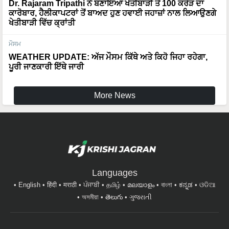
Dr. Rajaram Tripathi ਨੇ ਬਣਾਇਆ ਖੇਤੀਬਾੜੀ ਤੋਂ 100 ਕਰੋੜ ਦਾ
ਕਾਰੋਬਾਰ, ਹੈਲੀਕਾਪਟਰਾਂ ਤੋਂ ਬਾਅਦ ਹੁਣ ਹਵਾਈ ਜਹਾਜ਼ਾਂ ਨਾਲ ਲਿਆਉਣਗੇ
ਖੇਤੀਬਾੜੀ ਵਿੱਚ ਕ੍ਰਾਂਤੀ
ਮੌਸਮ
WEATHER UPDATE: ਅੱਜ ਮੌਸਮ ਕਿੱਥੇ ਅਤੇ ਕਿਹੋ ਜਿਹਾ ਰਹੇਗਾ,
ਪੂਰੀ ਜਾਣਕਾਰੀ ਇੱਥੇ ਜਾਰੀ
More News
Languages
English
हिंदी
मराठी
ਪੰਜਾਬੀ
தமிழ்
മലയാളം
বাংলা
ಕನ್ನಡ
ଓଡିଆ
অসমীয়া
తెలుగు
ગુજરાતી