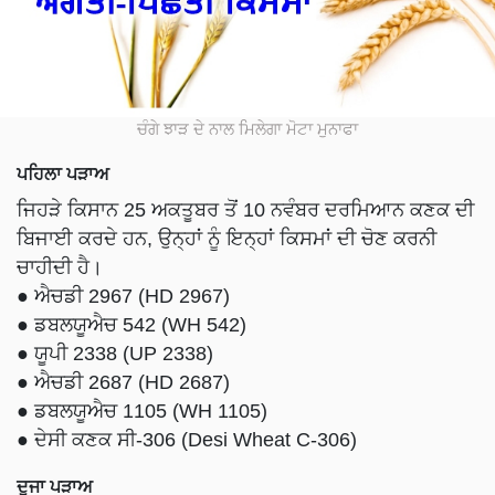
ਚੰਗੇ ਝਾੜ ਦੇ ਨਾਲ ਮਿਲੇਗਾ ਮੋਟਾ ਮੁਨਾਫਾ
ਪਹਿਲਾ ਪੜਾਅ
ਜਿਹੜੇ ਕਿਸਾਨ 25 ਅਕਤੂਬਰ ਤੋਂ 10 ਨਵੰਬਰ ਦਰਮਿਆਨ ਕਣਕ ਦੀ
ਬਿਜਾਈ ਕਰਦੇ ਹਨ, ਉਨ੍ਹਾਂ ਨੂੰ ਇਨ੍ਹਾਂ ਕਿਸਮਾਂ ਦੀ ਚੋਣ ਕਰਨੀ
ਚਾਹੀਦੀ ਹੈ।
● ਐਚਡੀ 2967 (HD 2967)
● ਡਬਲਯੂਐਚ 542 (WH 542)
● ਯੂਪੀ 2338 (UP 2338)
● ਐਚਡੀ 2687 (HD 2687)
● ਡਬਲਯੂਐਚ 1105 (WH 1105)
● ਦੇਸੀ ਕਣਕ ਸੀ-306 (Desi Wheat C-306)
ਦੂਜਾ ਪੜਾਅ