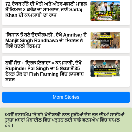
72 ਏਕੜ ਗੰਨੇ ਦੀ ਖੇਤੀ ਅਤੇ ਅੰਤਰ-ਫਸਲੀ ਮਾਡਲ
ਤੋਂ ਤਿਆਰ 2 ਕਰੋੜ ਦਾ ਸਾਮਰਾਜ, ਜਾਣੋ Sartaj
Khan ਦੀ ਕਾਮਯਾਬੀ ਦਾ ਰਾਜ
'ਕਿਸਾਨ ਤੋਂ ਬਣੇ ਉਦਯੋਗਪਤੀ', ਦੇਖੋ Amritsar ਦੇ
Manjit Singh Randhawa ਦੀ ਮਿਹਨਤ ਨੇ
ਕਿਵੇਂ ਬਦਲੀ ਕਿਸਮਤ
ਨਵੀਂ ਸੋਚ + ਦ੍ਰਿੜ ਇਰਾਦਾ = ਕਾਮਯਾਬੀ, ਦੇਖੋ
Rupinder Pal Singh ਦਾ 5 ਏਕੜ ਤੋਂ 35
ਏਕੜ ਤੱਕ ਦਾ Fish Farming ਵਿੱਚ ਲਾਜਵਾਬ
ਸਫ਼ਰ
More Stories
ਅਸੀਂ ਵਟਸਐਪ 'ਤੇ ਹਾਂ! ਖੇਤੀਬਾੜੀ ਨਾਲ ਜੁੜੀਆਂ ਦੇਸ਼ ਭਰ ਦੀਆਂ ਸਾਰੀਆਂ
ਤਾਜ਼ਾ ਖ਼ਬਰਾਂ ਮੋਬਾਈਲ ਵਿੱਚ ਪੜ੍ਹਨ ਲਈ ਸਾਡੇ ਵਟਸਐਪ ਵਿੱਚ ਸ਼ਾਮਲ
ਹੋਵੋ।