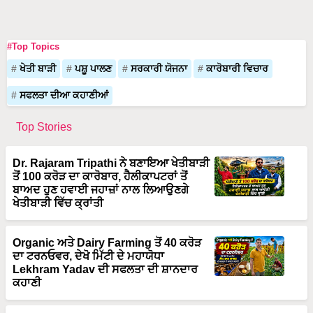
#Top Topics
ਖੇਤੀ ਬਾੜੀ
ਪਸ਼ੂ ਪਾਲਣ
ਸਰਕਾਰੀ ਯੋਜਨਾ
ਕਾਰੋਬਾਰੀ ਵਿਚਾਰ
ਸਫਲਤਾ ਦੀਆ ਕਹਾਣੀਆਂ
Top Stories
Dr. Rajaram Tripathi ਨੇ ਬਣਾਇਆ ਖੇਤੀਬਾੜੀ
ਤੋਂ 100 ਕਰੋੜ ਦਾ ਕਾਰੋਬਾਰ, ਹੈਲੀਕਾਪਟਰਾਂ ਤੋਂ
ਬਾਅਦ ਹੁਣ ਹਵਾਈ ਜਹਾਜ਼ਾਂ ਨਾਲ ਲਿਆਉਣਗੇ
ਖੇਤੀਬਾੜੀ ਵਿੱਚ ਕ੍ਰਾਂਤੀ
Organic ਅਤੇ Dairy Farming ਤੋਂ 40 ਕਰੋੜ
ਦਾ ਟਰਨਓਵਰ, ਦੇਖੋ ਮਿੱਟੀ ਦੇ ਮਹਾਯੋਧਾ
Lekhram Yadav ਦੀ ਸਫਲਤਾ ਦੀ ਸ਼ਾਨਦਾਰ
ਕਹਾਣੀ