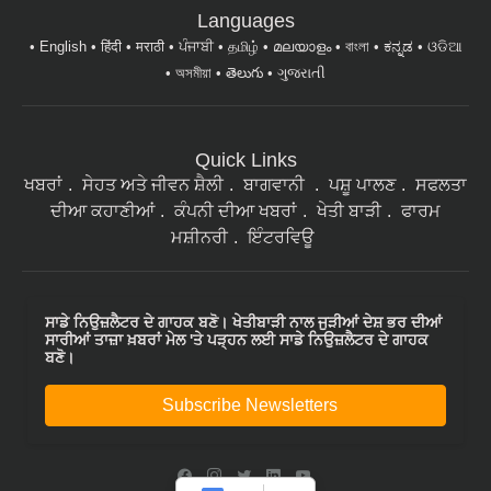
Languages
English
हिंदी
मराठी
ਪੰਜਾਬੀ
தமிழ்
മലയാളം
বাংলা
ಕನ್ನಡ
ଓଡିଆ
অসমীয়া
తెలుగు
ગુજરાતી
Quick Links
ਖਬਰਾਂ
ਸੇਹਤ ਅਤੇ ਜੀਵਨ ਸ਼ੈਲੀ
ਬਾਗਵਾਨੀ
ਪਸ਼ੂ ਪਾਲਣ
ਸਫਲਤਾ
ਦੀਆ ਕਹਾਣੀਆਂ
ਕੰਪਨੀ ਦੀਆ ਖਬਰਾਂ
ਖੇਤੀ ਬਾੜੀ
ਫਾਰਮ
ਮਸ਼ੀਨਰੀ
ਇੰਟਰਵਿਊ
ਸਾਡੇ ਨਿਉਜ਼ਲੈਟਰ ਦੇ ਗਾਹਕ ਬਣੋ। ਖੇਤੀਬਾੜੀ ਨਾਲ ਜੁੜੀਆਂ ਦੇਸ਼ ਭਰ ਦੀਆਂ
ਸਾਰੀਆਂ ਤਾਜ਼ਾ ਖ਼ਬਰਾਂ ਮੇਲ 'ਤੇ ਪੜ੍ਹਨ ਲਈ ਸਾਡੇ ਨਿਉਜ਼ਲੈਟਰ ਦੇ ਗਾਹਕ
ਬਣੋ।
Subscribe Newsletters