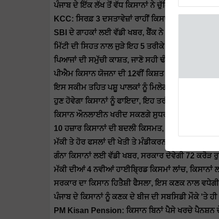
ਪੰਜਾਬ ਦੇ ਇੱਕ ਲੱਖ ਤੋਂ ਵੱਧ ਕਿਸਾਨਾਂ ਨੇ ਚੁੱਕਿਆ ਇਸ ਸਕੀਮ
KCC: ਸਿਰਫ਼ 3 ਦਸਤਾਵੇਜ਼ਾਂ ਰਾਹੀਂ ਕਿਸਾਨ ਕ੍ਰੈਡਿਟ ਕਾਰ
SBI ਦੇ ਗਾਹਕਾਂ ਲਈ ਵੱਡੀ ਖਬਰ, ਬੈਂਕ ਨੇ FD 'ਤੇ ਵਿਆਜ ਦ
ਮਿੱਟੀ ਦੀ ਸਿਹਤ ਨਾਲ ਜੁੜੇ ਇਹ 5 ਤਰੀਕੇ ਵਧਾ ਸਕਦੇ ਹਨ ਤ
ਪਿਆਜਾਂ ਦੀ ਸਮੁੱਚੀ ਕਾਸ਼ਤ, ਜਾਣੋ ਸਹੀ ਢੰਗ ਤੇ ਖੱਟੋ ਚੰਗਾ ਲਾਹ
ਪੀਐਮ ਕਿਸਾਨ ਯੋਜਨਾ ਦੀ 12ਵੀਂ ਕਿਸ਼ਤ ਲਈ ਸੂਚੀ ਜਾਰੀ, ਤੁ
ਇਸ ਸਕੀਮ ਤਹਿਤ ਪਸ਼ੂ ਪਾਲਕਾਂ ਨੂੰ ਮਿਲੇਗਾ 10,800 ਰੁਪਏ ਸ
ਹੁਣ ਹੋਵੇਗਾ ਕਿਸਾਨਾਂ ਨੂੰ ਫਾਇਦਾ, ਇਹ ਤਰੀਕੇ ਮਸ਼ੀਨਰੀ ਮ
ਕਿਸਾਨ ਔਨਲਾਈਨ ਖਰੀਦ ਸਕਣਗੇ ਸੁਧਰੀਆਂ ਕਿਸਮਾਂ ਦੇ ਬੀਜ,
10 ਹਜ਼ਾਰ ਕਿਸਾਨਾਂ ਦੀ ਬਦਲੀ ਕਿਸਮਤ, ਕਿਸਾਨਾਂ ਦੀ ਭਾਈਵਾ
ਮੱਕੀ ਤੇ ਹੋਰ ਫਸਲਾਂ ਦੀ ਖੇਤੀ ਤੇ ਮੰਡੀਕਰਨ ਨੂੰ ਹੁਲਾਰਾ, 
ਗੰਨਾ ਕਿਸਾਨਾਂ ਲਈ ਵੱਡੀ ਖਬਰ, ਸਰਕਾਰ ਦੇਵੇਗੀ 72 ਕਰੋੜ ਰ
ਮੱਕੀ ਦੀਆਂ 4 ਨਵੀਆਂ ਹਾਈਬ੍ਰਿਡ ਕਿਸਮਾਂ ਲਾਂਚ, ਕਿਸਾਨਾਂ 
ਸਰਕਾਰ ਦਾ ਕਿਸਾਨ ਹਿਤੈਸ਼ੀ ਫੈਸਲਾ, ਇਸ ਕਣਕ ਨਾਲ ਵਧੇਗ
ਪੰਜਾਬ ਦੇ ਕਿਸਾਨਾਂ ਨੂੰ ਕਣਕ ਦੇ ਬੀਜ ਦੀ ਸਬਸਿਡੀ ਮੌਕੇ 'ਤ
PM Kisan Pension: ਕਿਸਾਨ ਬਿਨਾਂ ਪੈਸੇ ਖਰਚੇ ਪੈਨਸ਼ਨ ਦ