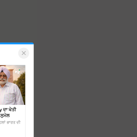
×
 ਦਾ ਖੇਤੀ
ਸੁਮੇਲ
ਿਲਾਂ ਭਾਰਤ ਦੀ