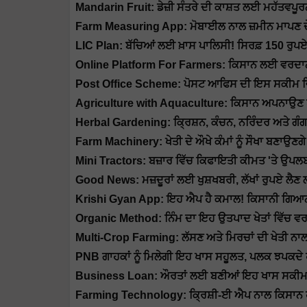
Mandarin Fruit: ਡੇਜ਼ੀ ਸੰਤਰੇ ਦੀ ਕਾਸ਼ਤ ਲਈ ਮਹੱਤਵਪੂਰਨ 
Farm Measuring App: ਮੋਬਾਈਲ ਨਾਲ ਜ਼ਮੀਨ ਮਾਪਣ ਦ
LIC Plan: ਬੱਚਿਆਂ ਲਈ ਖ਼ਾਸ ਪਾਲਿਸੀ! ਸਿਰਫ਼ 150 ਰੁਪਏ ਦ
Online Platform For Farmers: ਕਿਸਾਨ ਲਈ ਵਰਦਾਨ
Post Office Scheme: ਪੋਸਟ ਆਫਿਸ ਦੀ ਇਸ ਸਕੀਮ ਵਿੱ
Agriculture with Aquaculture: ਕਿਸਾਨ ਅਪਨਾਉਣ ਖੇ
Herbal Gardening: ਕ੍ਰਿਸ਼ਨ, ਕੰਚਨ, ਨਰਿੰਦਰ ਅਤੇ ਗੰਗ
Farm Machinery: ਖੇਤੀ ਦੇ ਔਖੇ ਕੰਮਾਂ ਨੂੰ ਸੌਖਾ ਬਣਾਉਣਗ
Mini Tractors: ਬਜ਼ਾਰ ਵਿੱਚ ਕਿਫਾਇਤੀ ਕੀਮਤ 'ਤੇ ਉਪਲਬਧ
Good News: ਮਜ਼ਦੂਰਾਂ ਲਈ ਖੁਸ਼ਖਬਰੀ, ਲੱਖਾਂ ਰੁਪਏ ਲ
Krishi Gyan App: ਇਹ ਐਪ ਹੈ ਕਮਾਲ! ਕਿਸਾਨੀ ਗਿਆਨ ਦ
Organic Method: ਨਿੰਮ ਦਾ ਇਹ ਉਤਪਾਦ ਖੇਤਾਂ ਵਿੱਚ ਵਰਤੋ
Multi-Crop Farming: ਲੱਸਣ ਅਤੇ ਮਿਰਚਾਂ ਦੀ ਖੇਤੀ ਨਾਲ 
PNB ਗਾਹਕਾਂ ਨੂੰ ਮਿਲੇਗੀ ਇਹ ਖਾਸ ਸਹੂਲਤ, ਪਲਕ ਝਪਕਦੇ ਹ
Business Loan: ਔਰਤਾਂ ਲਈ ਬਣੀਆਂ ਇਹ ਖਾਸ ਸਕੀਮਾਂ, ਜਾ
Farming Technology: ਕ੍ਰਿਸ਼ੀ-ਈ ਐਪ ਨਾਲ ਕਿਸਾਨ ਹ