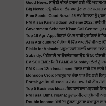
Good News: ਸਾਉਣੀ ਦੀਆਂ ਫ਼ਸਲਾਂ ਲਈ ਘੱਟੋ-ਘੱਟ ਸਮਰਥਨ 
Big News: ਟਿਊਬਵੈਲ ਦਾ ਲੋਡ ਵਧਾਉਣ ਦਾ ਰੇਟ ਲਗਭਗ ਅੱਧਾ
Free Seeds: Good News! 25 ਲੱਖ ਕਿਸਾਨਾਂ ਨੂੰ ਮੁਫਤ 
PM Kisan Krishi Udaan Scheme 2022: ਜਾਣੋ ਕੀ ਹੈ ਸਕ
Government Scheme: Kisan Call Centre: ਹੁਣ ਘਰ 
Top 10 Agri App: ਇਨ੍ਹਾਂ ਐਪਸ ਰਾਹੀਂ ਮੁਸ਼ਕਿਲਾਂ ਤੋਂ ਨਿ
AI in Agriculture: ਖੇਤੀਬਾੜੀ ਵਿੱਚ ਆਰਟੀਫੀਸ਼ੀਅਲ ਇੰਟੈ
Pickle for Animals: ਪਸ਼ੂਆਂ ਲਈ ਬਣਾਓ ਅਚਾਰ! ਜਾਣੋ 
Subsidy: ਖੇਤੀਬਾੜੀ 'ਚ ਉਦਯੋਗ ਲਗਾਉਣ 'ਤੇ 50 ਫੀਸਦੀ ਤ
EV SCHEME: ਕਿ ਹੈ FAME-II Subsidy! ਲੋਕਾਂ ਨੂੰ ਕਿਵ
PM Kisan 12th Installment: ਜਲਦ ਜਾਰੀ ਹੋਣ ਵਾਲੀ ਹ
Monsoon Crop: ਮਾਨਸੂਨ 'ਚ ਚੰਗਾ ਝਾੜ ਲੈਣ ਲਈ ਇਨ੍ਹਾਂ
Portal: ਹੁਣ ਵਿਦੇਸ਼ੀ ਵਪਾਰ 'ਚ ਹੋਵੇਗਾ ਵਾਧਾ! ਪੀ.ਐੱਮ ਮੋ
Top 5 Business Ideas: ਇਹ ਕਾਰੋਬਾਰ ਖੋਲ੍ਹਣਗੇ ਕਿ
PM Fasal Bima Yojana: ਤੂਫਾਨ-ਮੀਂਹ-ਗੜ੍ਹੇਮਾਰੀ ਨਾਲ 
Double Income: ਖੇਤੀ 'ਚ ਦੁੱਗਣਾ ਮੁਨਾਫਾ ਕਮਾਉਣ ਦਾ