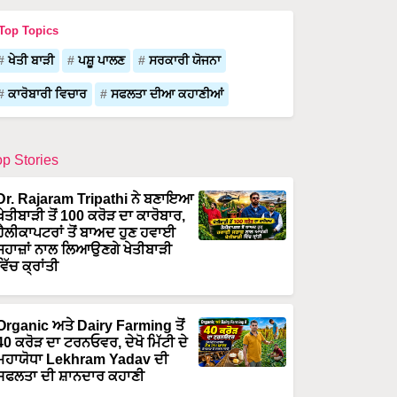
Top Topics
ਖੇਤੀ ਬਾੜੀ
ਪਸ਼ੂ ਪਾਲਣ
ਸਰਕਾਰੀ ਯੋਜਨਾ
ਕਾਰੋਬਾਰੀ ਵਿਚਾਰ
ਸਫਲਤਾ ਦੀਆ ਕਹਾਣੀਆਂ
op Stories
Dr. Rajaram Tripathi ਨੇ ਬਣਾਇਆ
ਖੇਤੀਬਾੜੀ ਤੋਂ 100 ਕਰੋੜ ਦਾ ਕਾਰੋਬਾਰ,
ਹੈਲੀਕਾਪਟਰਾਂ ਤੋਂ ਬਾਅਦ ਹੁਣ ਹਵਾਈ
ਜਹਾਜ਼ਾਂ ਨਾਲ ਲਿਆਉਣਗੇ ਖੇਤੀਬਾੜੀ
ਵਿੱਚ ਕ੍ਰਾਂਤੀ
Organic ਅਤੇ Dairy Farming ਤੋਂ
40 ਕਰੋੜ ਦਾ ਟਰਨਓਵਰ, ਦੇਖੋ ਮਿੱਟੀ ਦੇ
ਮਹਾਯੋਧਾ Lekhram Yadav ਦੀ
ਸਫਲਤਾ ਦੀ ਸ਼ਾਨਦਾਰ ਕਹਾਣੀ