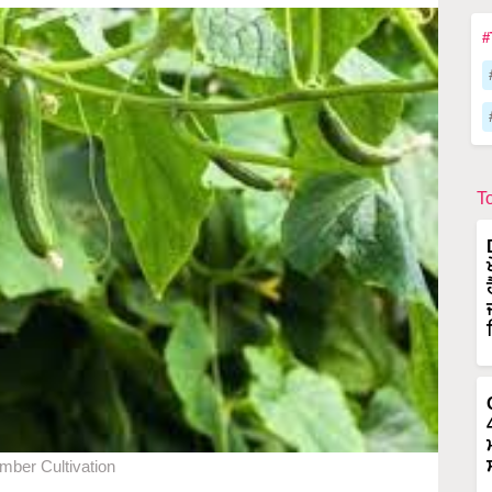
#
T
ber Cultivation