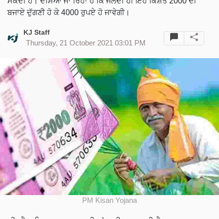
ਸਕਦੀ ਹੈ। ਦੱਸਿਆ ਜਾ ਰਿਹਾ ਹੈ ਕਿ ਜਲਦੀ ਹੀ ਇਹ ਕਿਸ਼ਤ 2000 ਦੀ
ਬਜਾਏ ਦੁੱਗਣੀ ਹੋ ਕੇ 4000 ਰੁਪਏ ਹੋ ਜਾਵੇਗੀ।
KJ Staff
Thursday, 21 October 2021 03:01 PM
PM Kisan Yojana