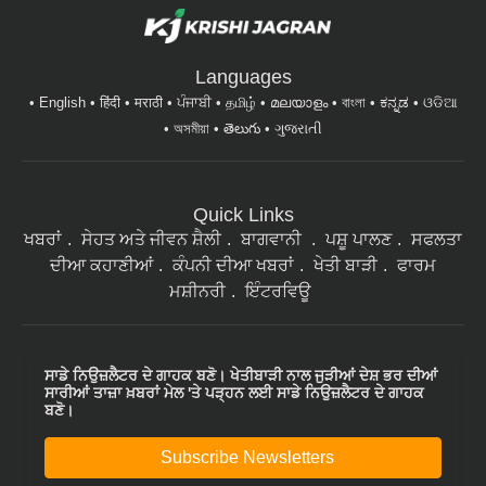
Languages
English
हिंदी
मराठी
ਪੰਜਾਬੀ
தமிழ்
മലയാളം
বাংলা
ಕನ್ನಡ
ଓଡିଆ
অসমীয়া
తెలుగు
ગુજરાતી
Quick Links
ਖਬਰਾਂ
ਸੇਹਤ ਅਤੇ ਜੀਵਨ ਸ਼ੈਲੀ
ਬਾਗਵਾਨੀ
ਪਸ਼ੂ ਪਾਲਣ
ਸਫਲਤਾ
ਦੀਆ ਕਹਾਣੀਆਂ
ਕੰਪਨੀ ਦੀਆ ਖਬਰਾਂ
ਖੇਤੀ ਬਾੜੀ
ਫਾਰਮ
ਮਸ਼ੀਨਰੀ
ਇੰਟਰਵਿਊ
ਸਾਡੇ ਨਿਉਜ਼ਲੈਟਰ ਦੇ ਗਾਹਕ ਬਣੋ। ਖੇਤੀਬਾੜੀ ਨਾਲ ਜੁੜੀਆਂ ਦੇਸ਼ ਭਰ ਦੀਆਂ
ਸਾਰੀਆਂ ਤਾਜ਼ਾ ਖ਼ਬਰਾਂ ਮੇਲ 'ਤੇ ਪੜ੍ਹਨ ਲਈ ਸਾਡੇ ਨਿਉਜ਼ਲੈਟਰ ਦੇ ਗਾਹਕ
ਬਣੋ।
Subscribe Newsletters