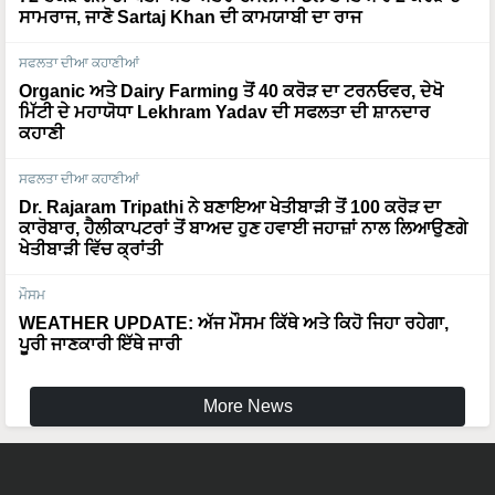
ਸਾਮਰਾਜ, ਜਾਣੋ Sartaj Khan ਦੀ ਕਾਮਯਾਬੀ ਦਾ ਰਾਜ
ਸਫਲਤਾ ਦੀਆ ਕਹਾਣੀਆਂ
Organic ਅਤੇ Dairy Farming ਤੋਂ 40 ਕਰੋੜ ਦਾ ਟਰਨਓਵਰ, ਦੇਖੋ
ਮਿੱਟੀ ਦੇ ਮਹਾਯੋਧਾ Lekhram Yadav ਦੀ ਸਫਲਤਾ ਦੀ ਸ਼ਾਨਦਾਰ
ਕਹਾਣੀ
ਸਫਲਤਾ ਦੀਆ ਕਹਾਣੀਆਂ
Dr. Rajaram Tripathi ਨੇ ਬਣਾਇਆ ਖੇਤੀਬਾੜੀ ਤੋਂ 100 ਕਰੋੜ ਦਾ
ਕਾਰੋਬਾਰ, ਹੈਲੀਕਾਪਟਰਾਂ ਤੋਂ ਬਾਅਦ ਹੁਣ ਹਵਾਈ ਜਹਾਜ਼ਾਂ ਨਾਲ ਲਿਆਉਣਗੇ
ਖੇਤੀਬਾੜੀ ਵਿੱਚ ਕ੍ਰਾਂਤੀ
ਮੌਸਮ
WEATHER UPDATE: ਅੱਜ ਮੌਸਮ ਕਿੱਥੇ ਅਤੇ ਕਿਹੋ ਜਿਹਾ ਰਹੇਗਾ,
ਪੂਰੀ ਜਾਣਕਾਰੀ ਇੱਥੇ ਜਾਰੀ
More News