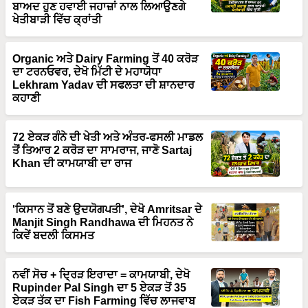
ਬਾਅਦ ਹੁਣ ਹਵਾਈ ਜਹਾਜ਼ਾਂ ਨਾਲ ਲਿਆਉਣਗੇ
ਖੇਤੀਬਾੜੀ ਵਿੱਚ ਕ੍ਰਾਂਤੀ
Organic ਅਤੇ Dairy Farming ਤੋਂ 40 ਕਰੋੜ
ਦਾ ਟਰਨਓਵਰ, ਦੇਖੋ ਮਿੱਟੀ ਦੇ ਮਹਾਯੋਧਾ
Lekhram Yadav ਦੀ ਸਫਲਤਾ ਦੀ ਸ਼ਾਨਦਾਰ
ਕਹਾਣੀ
72 ਏਕੜ ਗੰਨੇ ਦੀ ਖੇਤੀ ਅਤੇ ਅੰਤਰ-ਫਸਲੀ ਮਾਡਲ
ਤੋਂ ਤਿਆਰ 2 ਕਰੋੜ ਦਾ ਸਾਮਰਾਜ, ਜਾਣੋ Sartaj
Khan ਦੀ ਕਾਮਯਾਬੀ ਦਾ ਰਾਜ
'ਕਿਸਾਨ ਤੋਂ ਬਣੇ ਉਦਯੋਗਪਤੀ', ਦੇਖੋ Amritsar ਦੇ
Manjit Singh Randhawa ਦੀ ਮਿਹਨਤ ਨੇ
ਕਿਵੇਂ ਬਦਲੀ ਕਿਸਮਤ
ਨਵੀਂ ਸੋਚ + ਦ੍ਰਿੜ ਇਰਾਦਾ = ਕਾਮਯਾਬੀ, ਦੇਖੋ
Rupinder Pal Singh ਦਾ 5 ਏਕੜ ਤੋਂ 35
ਏਕੜ ਤੱਕ ਦਾ Fish Farming ਵਿੱਚ ਲਾਜਵਾਬ