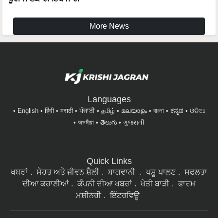
More News
Languages
English
हिंदी
मराठी
ਪੰਜਾਬੀ
தமிழ்
മലയാളം
বাংলা
ಕನ್ನಡ
ଓଡିଆ
অসমীয়া
తెలుగు
ગુજરાતી
Quick Links
ਖਬਰਾਂ
ਸੇਹਤ ਅਤੇ ਜੀਵਨ ਸ਼ੈਲੀ
ਬਾਗਵਾਨੀ
ਪਸ਼ੂ ਪਾਲਣ
ਸਫਲਤਾ
ਦੀਆ ਕਹਾਣੀਆਂ
ਕੰਪਨੀ ਦੀਆ ਖਬਰਾਂ
ਖੇਤੀ ਬਾੜੀ
ਫਾਰਮ
ਮਸ਼ੀਨਰੀ
ਇੰਟਰਵਿਊ