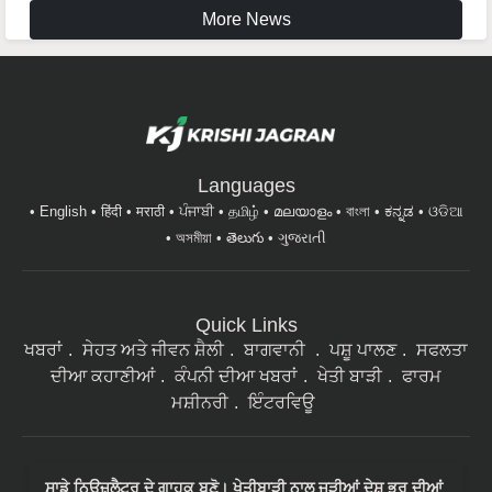
More News
Languages
English
हिंदी
मराठी
ਪੰਜਾਬੀ
தமிழ்
മലയാളം
বাংলা
ಕನ್ನಡ
ଓଡିଆ
অসমীয়া
తెలుగు
ગુજરાતી
Quick Links
ਖਬਰਾਂ
ਸੇਹਤ ਅਤੇ ਜੀਵਨ ਸ਼ੈਲੀ
ਬਾਗਵਾਨੀ
ਪਸ਼ੂ ਪਾਲਣ
ਸਫਲਤਾ
ਦੀਆ ਕਹਾਣੀਆਂ
ਕੰਪਨੀ ਦੀਆ ਖਬਰਾਂ
ਖੇਤੀ ਬਾੜੀ
ਫਾਰਮ
ਮਸ਼ੀਨਰੀ
ਇੰਟਰਵਿਊ
ਸਾਡੇ ਨਿਉਜ਼ਲੈਟਰ ਦੇ ਗਾਹਕ ਬਣੋ। ਖੇਤੀਬਾੜੀ ਨਾਲ ਜੁੜੀਆਂ ਦੇਸ਼ ਭਰ ਦੀਆਂ