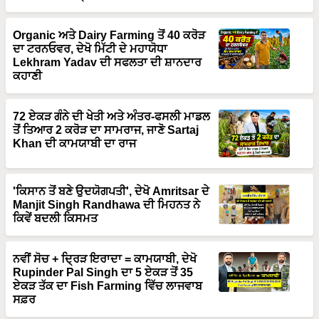
Organic ਅਤੇ Dairy Farming ਤੋਂ 40 ਕਰੋੜ
ਦਾ ਟਰਨਓਵਰ, ਦੇਖੋ ਮਿੱਟੀ ਦੇ ਮਹਾਯੋਧਾ
Lekhram Yadav ਦੀ ਸਫਲਤਾ ਦੀ ਸ਼ਾਨਦਾਰ
ਕਹਾਣੀ
72 ਏਕੜ ਗੰਨੇ ਦੀ ਖੇਤੀ ਅਤੇ ਅੰਤਰ-ਫਸਲੀ ਮਾਡਲ
ਤੋਂ ਤਿਆਰ 2 ਕਰੋੜ ਦਾ ਸਾਮਰਾਜ, ਜਾਣੋ Sartaj
Khan ਦੀ ਕਾਮਯਾਬੀ ਦਾ ਰਾਜ
'ਕਿਸਾਨ ਤੋਂ ਬਣੇ ਉਦਯੋਗਪਤੀ', ਦੇਖੋ Amritsar ਦੇ
Manjit Singh Randhawa ਦੀ ਮਿਹਨਤ ਨੇ
ਕਿਵੇਂ ਬਦਲੀ ਕਿਸਮਤ
ਨਵੀਂ ਸੋਚ + ਦ੍ਰਿੜ ਇਰਾਦਾ = ਕਾਮਯਾਬੀ, ਦੇਖੋ
Rupinder Pal Singh ਦਾ 5 ਏਕੜ ਤੋਂ 35
ਏਕੜ ਤੱਕ ਦਾ Fish Farming ਵਿੱਚ ਲਾਜਵਾਬ
ਸਫ਼ਰ