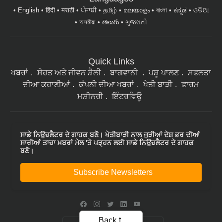
English
हिंदी
मराठी
ਪੰਜਾਬੀ
தமிழ்
മലയാളം
বাংলা
ಕನ್ನಡ
ଓଡିଆ
অসমীয়া
తెలుగు
ગુજરાતી
Quick Links
ਖਬਰਾਂ
ਸੇਹਤ ਅਤੇ ਜੀਵਨ ਸ਼ੈਲੀ
ਬਾਗਵਾਨੀ
ਪਸ਼ੂ ਪਾਲਣ
ਸਫਲਤਾ
ਦੀਆ ਕਹਾਣੀਆਂ
ਕੰਪਨੀ ਦੀਆ ਖਬਰਾਂ
ਖੇਤੀ ਬਾੜੀ
ਫਾਰਮ
ਮਸ਼ੀਨਰੀ
ਇੰਟਰਵਿਊ
ਸਾਡੇ ਨਿਉਜ਼ਲੈਟਰ ਦੇ ਗਾਹਕ ਬਣੋ। ਖੇਤੀਬਾੜੀ ਨਾਲ ਜੁੜੀਆਂ ਦੇਸ਼ ਭਰ ਦੀਆਂ
ਸਾਰੀਆਂ ਤਾਜ਼ਾ ਖ਼ਬਰਾਂ ਮੇਲ 'ਤੇ ਪੜ੍ਹਨ ਲਈ ਸਾਡੇ ਨਿਉਜ਼ਲੈਟਰ ਦੇ ਗਾਹਕ
ਬਣੋ।
Subscribe Newsletters
Back