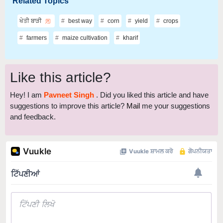
Related Topics
ਖੇਤੀ ਬਾੜੀ
best way
corn
yield
crops
farmers
maize cultivation
kharif
Like this article?
Hey! I am
Pavneet Singh
. Did you liked this article and have
suggestions to improve this article?
Mail
me your suggestions
and feedback.