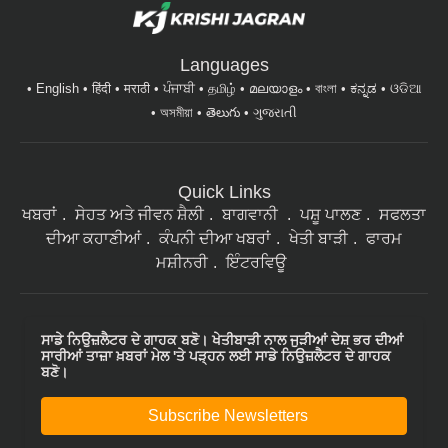
Languages
English
हिंदी
मराठी
ਪੰਜਾਬੀ
தமிழ்
മലയാളം
বাংলা
ಕನ್ನಡ
ଓଡିଆ
অসমীয়া
తెలుగు
ગુજરાતી
Quick Links
ਖਬਰਾਂ
ਸੇਹਤ ਅਤੇ ਜੀਵਨ ਸ਼ੈਲੀ
ਬਾਗਵਾਨੀ
ਪਸ਼ੂ ਪਾਲਣ
ਸਫਲਤਾ
ਦੀਆ ਕਹਾਣੀਆਂ
ਕੰਪਨੀ ਦੀਆ ਖਬਰਾਂ
ਖੇਤੀ ਬਾੜੀ
ਫਾਰਮ
ਮਸ਼ੀਨਰੀ
ਇੰਟਰਵਿਊ
ਸਾਡੇ ਨਿਉਜ਼ਲੈਟਰ ਦੇ ਗਾਹਕ ਬਣੋ। ਖੇਤੀਬਾੜੀ ਨਾਲ ਜੁੜੀਆਂ ਦੇਸ਼ ਭਰ ਦੀਆਂ
ਸਾਰੀਆਂ ਤਾਜ਼ਾ ਖ਼ਬਰਾਂ ਮੇਲ 'ਤੇ ਪੜ੍ਹਨ ਲਈ ਸਾਡੇ ਨਿਉਜ਼ਲੈਟਰ ਦੇ ਗਾਹਕ
ਬਣੋ।
Subscribe Newsletters