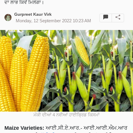
ਦਾ ਲਾਭ ਕਿਵੇਂ ਮਿਲੇਗਾ।
Gurpreet Kaur Virk
Monday, 12 September 2022 10:23 AM
ਮੱਕੀ ਦੀਆਂ 4 ਨਵੀਆਂ ਹਾਈਬ੍ਰਿਡ ਕਿਸਮਾਂ
Maize Varieties:
ਆਈ.ਸੀ.ਏ.ਆਰ.- ਆਈ.ਆਈ.ਐਮ.ਆਰ