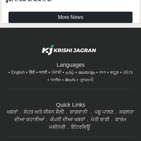
More News
Languages
English
हिंदी
मराठी
ਪੰਜਾਬੀ
தமிழ்
മലയാളം
বাংলা
ಕನ್ನಡ
ଓଡିଆ
অসমীয়া
తెలుగు
ગુજરાતી
Quick Links
ਖਬਰਾਂ
ਸੇਹਤ ਅਤੇ ਜੀਵਨ ਸ਼ੈਲੀ
ਬਾਗਵਾਨੀ
ਪਸ਼ੂ ਪਾਲਣ
ਸਫਲਤਾ
ਦੀਆ ਕਹਾਣੀਆਂ
ਕੰਪਨੀ ਦੀਆ ਖਬਰਾਂ
ਖੇਤੀ ਬਾੜੀ
ਫਾਰਮ
ਮਸ਼ੀਨਰੀ
ਇੰਟਰਵਿਊ