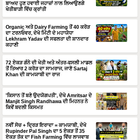
Organic ਅਤੇ Dairy Farming ਤੋਂ 40 ਕਰੋੜ
ਦਾ ਟਰਨਓਵਰ, ਦੇਖੋ ਮਿੱਟੀ ਦੇ ਮਹਾਯੋਧਾ
Lekhram Yadav ਦੀ ਸਫਲਤਾ ਦੀ ਸ਼ਾਨਦਾਰ
ਕਹਾਣੀ
72 ਏਕੜ ਗੰਨੇ ਦੀ ਖੇਤੀ ਅਤੇ ਅੰਤਰ-ਫਸਲੀ ਮਾਡਲ
ਤੋਂ ਤਿਆਰ 2 ਕਰੋੜ ਦਾ ਸਾਮਰਾਜ, ਜਾਣੋ Sartaj
Khan ਦੀ ਕਾਮਯਾਬੀ ਦਾ ਰਾਜ
'ਕਿਸਾਨ ਤੋਂ ਬਣੇ ਉਦਯੋਗਪਤੀ', ਦੇਖੋ Amritsar ਦੇ
Manjit Singh Randhawa ਦੀ ਮਿਹਨਤ ਨੇ
ਕਿਵੇਂ ਬਦਲੀ ਕਿਸਮਤ
ਨਵੀਂ ਸੋਚ + ਦ੍ਰਿੜ ਇਰਾਦਾ = ਕਾਮਯਾਬੀ, ਦੇਖੋ
Rupinder Pal Singh ਦਾ 5 ਏਕੜ ਤੋਂ 35
ਏਕੜ ਤੱਕ ਦਾ Fish Farming ਵਿੱਚ ਲਾਜਵਾਬ
ਸਫ਼ਰ