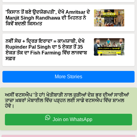
'ਕਿਸਾਨ ਤੋਂ ਬਣੇ ਉਦਯੋਗਪਤੀ', ਦੇਖੋ Amritsar ਦੇ
Manjit Singh Randhawa ਦੀ ਮਿਹਨਤ ਨੇ
ਕਿਵੇਂ ਬਦਲੀ ਕਿਸਮਤ
ਨਵੀਂ ਸੋਚ + ਦ੍ਰਿੜ ਇਰਾਦਾ = ਕਾਮਯਾਬੀ, ਦੇਖੋ
Rupinder Pal Singh ਦਾ 5 ਏਕੜ ਤੋਂ 35
ਏਕੜ ਤੱਕ ਦਾ Fish Farming ਵਿੱਚ ਲਾਜਵਾਬ
ਸਫ਼ਰ
More Stories
ਅਸੀਂ ਵਟਸਐਪ 'ਤੇ ਹਾਂ! ਖੇਤੀਬਾੜੀ ਨਾਲ ਜੁੜੀਆਂ ਦੇਸ਼ ਭਰ ਦੀਆਂ ਸਾਰੀਆਂ
ਤਾਜ਼ਾ ਖ਼ਬਰਾਂ ਮੋਬਾਈਲ ਵਿੱਚ ਪੜ੍ਹਨ ਲਈ ਸਾਡੇ ਵਟਸਐਪ ਵਿੱਚ ਸ਼ਾਮਲ
ਹੋਵੋ।
Join on WhatsApp