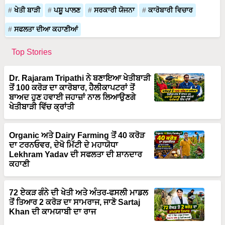
ਖੇਤੀ ਬਾੜੀ
ਪਸ਼ੂ ਪਾਲਣ
ਸਰਕਾਰੀ ਯੋਜਨਾ
ਕਾਰੋਬਾਰੀ ਵਿਚਾਰ
ਸਫਲਤਾ ਦੀਆ ਕਹਾਣੀਆਂ
Top Stories
Dr. Rajaram Tripathi ਨੇ ਬਣਾਇਆ ਖੇਤੀਬਾੜੀ
ਤੋਂ 100 ਕਰੋੜ ਦਾ ਕਾਰੋਬਾਰ, ਹੈਲੀਕਾਪਟਰਾਂ ਤੋਂ
ਬਾਅਦ ਹੁਣ ਹਵਾਈ ਜਹਾਜ਼ਾਂ ਨਾਲ ਲਿਆਉਣਗੇ
ਖੇਤੀਬਾੜੀ ਵਿੱਚ ਕ੍ਰਾਂਤੀ
Organic ਅਤੇ Dairy Farming ਤੋਂ 40 ਕਰੋੜ
ਦਾ ਟਰਨਓਵਰ, ਦੇਖੋ ਮਿੱਟੀ ਦੇ ਮਹਾਯੋਧਾ
Lekhram Yadav ਦੀ ਸਫਲਤਾ ਦੀ ਸ਼ਾਨਦਾਰ
ਕਹਾਣੀ
72 ਏਕੜ ਗੰਨੇ ਦੀ ਖੇਤੀ ਅਤੇ ਅੰਤਰ-ਫਸਲੀ ਮਾਡਲ
ਤੋਂ ਤਿਆਰ 2 ਕਰੋੜ ਦਾ ਸਾਮਰਾਜ, ਜਾਣੋ Sartaj
Khan ਦੀ ਕਾਮਯਾਬੀ ਦਾ ਰਾਜ