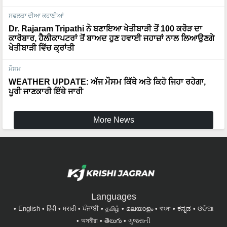
ਸਫਲਤਾ ਦੀਆ ਕਹਾਣੀਆਂ
Dr. Rajaram Tripathi ਨੇ ਬਣਾਇਆ ਖੇਤੀਬਾੜੀ ਤੋਂ 100 ਕਰੋੜ ਦਾ
ਕਾਰੋਬਾਰ, ਹੈਲੀਕਾਪਟਰਾਂ ਤੋਂ ਬਾਅਦ ਹੁਣ ਹਵਾਈ ਜਹਾਜ਼ਾਂ ਨਾਲ ਲਿਆਉਣਗੇ
ਖੇਤੀਬਾੜੀ ਵਿੱਚ ਕ੍ਰਾਂਤੀ
ਮੌਸਮ
WEATHER UPDATE: ਅੱਜ ਮੌਸਮ ਕਿੱਥੇ ਅਤੇ ਕਿਹੋ ਜਿਹਾ ਰਹੇਗਾ,
ਪੂਰੀ ਜਾਣਕਾਰੀ ਇੱਥੇ ਜਾਰੀ
More News
Languages
English
हिंदी
मराठी
ਪੰਜਾਬੀ
தமிழ்
മലയാളം
বাংলা
ಕನ್ನಡ
ଓଡିଆ
অসমীয়া
తెలుగు
ગુજરાતી