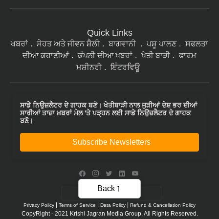
Quick Links
ਖਬਰਾਂ
ਸੇਹਤ ਅਤੇ ਜੀਵਨ ਸ਼ੈਲੀ
ਬਾਗਵਾਨੀ
ਪਸ਼ੂ ਪਾਲਣ
ਸਫਲਤਾ
ਦੀਆ ਕਹਾਣੀਆਂ
ਕੰਪਨੀ ਦੀਆ ਖਬਰਾਂ
ਖੇਤੀ ਬਾੜੀ
ਫਾਰਮ
ਮਸ਼ੀਨਰੀ
ਇੰਟਰਵਿਊ
ਸਾਡੇ ਨਿਉਜ਼ਲੈਟਰ ਦੇ ਗਾਹਕ ਬਣੋ। ਖੇਤੀਬਾੜੀ ਨਾਲ ਜੁੜੀਆਂ ਦੇਸ਼ ਭਰ ਦੀਆਂ
ਸਾਰੀਆਂ ਤਾਜ਼ਾ ਖ਼ਬਰਾਂ ਮੇਲ 'ਤੇ ਪੜ੍ਹਨ ਲਈ ਸਾਡੇ ਨਿਉਜ਼ਲੈਟਰ ਦੇ ਗਾਹਕ
ਬਣੋ।
Subscribe Newsletters
Back
|
|
|
Privacy Policy
Terms of Service
Data Policy
Refund & Cancellation Policy
CopyRight - 2021 Krishi Jagran Media Group. All Rights Reserved.