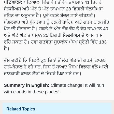
ਸੈਲਸੀਅਸ ਅਤੇ ਘੱਟ ਤੋਂ ਘੱਟ ਤਾਪਮਾਨ 28 ਡਿਗਰੀ ਸੈਲਸੀਅਸ
ਰਹਿਣ ਦਾ ਅਨੁਮਾਨ ਹੈ। ਪੂਰੇ ਹਫ਼ਤੇ ਬੱਦਲ ਛਾਏ ਰਹਿਣਗੇ।
ਮੰਗਲਵਾਰ ਅਤੇ ਸ਼ੁੱਕਰਵਾਰ ਨੂੰ ਹਲਕੀ ਬਾਰਿਸ਼ ਅਤੇ ਗਰਜ ਨਾਲ ਮੀਂਹ
ਪੈਣ ਦੀ ਸੰਭਾਵਨਾ ਹੈ। ਹਫ਼ਤੇ ਦੇ ਅੰਤ ਤੱਕ ਵੱਧ ਤੋਂ ਵੱਧ ਤਾਪਮਾਨ 40
ਅਤੇ ਘੱਟੋ-ਘੱਟ ਤਾਪਮਾਨ 25 ਡਿਗਰੀ ਸੈਲਸੀਅਸ ਦੇ ਆਸ-ਪਾਸ
ਰਹਿ ਸਕਦਾ ਹੈ। ਹਵਾ ਗੁਣਵੱਤਾ ਸੂਚਕਾਂਕ ਮੱਧਮ ਸ਼੍ਰੇਣੀ ਵਿੱਚ 183
ਹੈ।
ਦੱਸ ਦਈਏ ਕਿ ਪਿਛਲੇ ਕੁਝ ਦਿਨਾਂ ਤੋਂ ਲੋਕ ਅੱਤ ਦੀ ਗਰਮੀ ਕਾਰਣ
ਹਾਲੋ-ਬੇਹਾਲ ਹੋ ਰਹੇ ਸਨ, ਜਿਸ ਤੋਂ ਬਾਅਦ ਮੌਸਮ ਵਿਭਾਗ ਵੱਲੋ ਆਈ
ਜਾਣਕਾਰੀ ਕਾਰਣ ਲੋਕਾਂ ਦੇ ਚਿਹਰੇ ਖਿੜ ਗਏ ਹਨ।
Summary in English:
Climate change! It will rain
with clouds in these places!
Related Topics
ਟਰੈਂਡਿੰਗ ਖਬਰਾਂ
Weather
climate
Climate Change