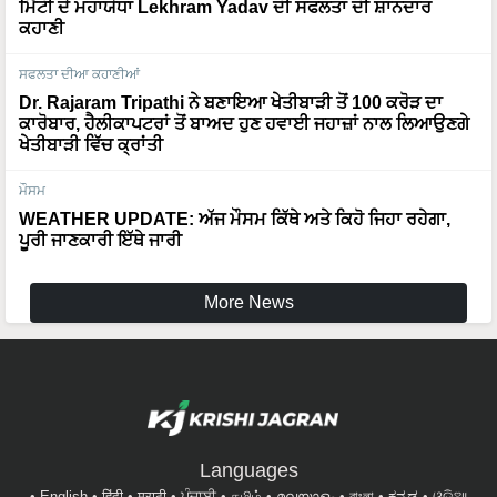
ਸਫਲਤਾ ਦੀਆ ਕਹਾਣੀਆਂ
Dr. Rajaram Tripathi ਨੇ ਬਣਾਇਆ ਖੇਤੀਬਾੜੀ ਤੋਂ 100 ਕਰੋੜ ਦਾ
ਕਾਰੋਬਾਰ, ਹੈਲੀਕਾਪਟਰਾਂ ਤੋਂ ਬਾਅਦ ਹੁਣ ਹਵਾਈ ਜਹਾਜ਼ਾਂ ਨਾਲ ਲਿਆਉਣਗੇ
ਖੇਤੀਬਾੜੀ ਵਿੱਚ ਕ੍ਰਾਂਤੀ
ਮੌਸਮ
WEATHER UPDATE: ਅੱਜ ਮੌਸਮ ਕਿੱਥੇ ਅਤੇ ਕਿਹੋ ਜਿਹਾ ਰਹੇਗਾ,
ਪੂਰੀ ਜਾਣਕਾਰੀ ਇੱਥੇ ਜਾਰੀ
More News
Languages
English
हिंदी
मराठी
ਪੰਜਾਬੀ
தமிழ்
മലയാളം
বাংলা
ಕನ್ನಡ
ଓଡିଆ
অসমীয়া
తెలుగు
ગુજરાતી