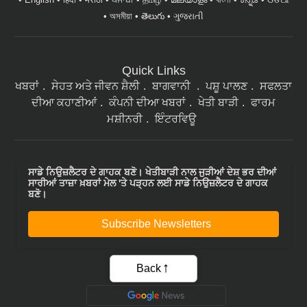
Quick Links
ਖਬਰਾਂ
ਸੇਹਤ ਅਤੇ ਜੀਵਨ ਸ਼ੈਲੀ
ਬਾਗਵਾਨੀ
ਪਸ਼ੂ ਪਾਲਣ
ਸਫਲਤਾ
ਦੀਆ ਕਹਾਣੀਆਂ
ਕੰਪਨੀ ਦੀਆ ਖਬਰਾਂ
ਖੇਤੀ ਬਾੜੀ
ਫਾਰਮ
ਮਸ਼ੀਨਰੀ
ਇੰਟਰਵਿਊ
ਸਾਡੇ ਨਿਉਜ਼ਲੈਟਰ ਦੇ ਗਾਹਕ ਬਣੋ। ਖੇਤੀਬਾੜੀ ਨਾਲ ਜੁੜੀਆਂ ਦੇਸ਼ ਭਰ ਦੀਆਂ
ਸਾਰੀਆਂ ਤਾਜ਼ਾ ਖ਼ਬਰਾਂ ਮੇਲ 'ਤੇ ਪੜ੍ਹਨ ਲਈ ਸਾਡੇ ਨਿਉਜ਼ਲੈਟਰ ਦੇ ਗਾਹਕ
ਬਣੋ।
Subscribe Newsletters
Back
|
|
|
Privacy Policy
Terms of Service
Data Policy
Refund & Cancellation Policy
CopyRight - 2021 Krishi Jagran Media Group. All Rights Reserved.