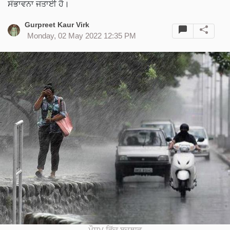
ਸੰਭਾਵਨਾ ਜਤਾਈ ਹੈ।
Gurpreet Kaur Virk
Monday, 02 May 2022 12:35 PM
ਮੌਸਮ ਵਿੱਚ ਬਦਲਾਵ