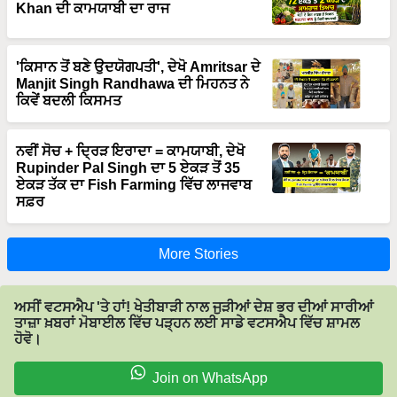
'ਕਿਸਾਨ ਤੋਂ ਬਣੇ ਉਦਯੋਗਪਤੀ', ਦੇਖੋ Amritsar ਦੇ
Manjit Singh Randhawa ਦੀ ਮਿਹਨਤ ਨੇ
ਕਿਵੇਂ ਬਦਲੀ ਕਿਸਮਤ
ਨਵੀਂ ਸੋਚ + ਦ੍ਰਿੜ ਇਰਾਦਾ = ਕਾਮਯਾਬੀ, ਦੇਖੋ
Rupinder Pal Singh ਦਾ 5 ਏਕੜ ਤੋਂ 35
ਏਕੜ ਤੱਕ ਦਾ Fish Farming ਵਿੱਚ ਲਾਜਵਾਬ
ਸਫ਼ਰ
More Stories
ਅਸੀਂ ਵਟਸਐਪ 'ਤੇ ਹਾਂ! ਖੇਤੀਬਾੜੀ ਨਾਲ ਜੁੜੀਆਂ ਦੇਸ਼ ਭਰ ਦੀਆਂ ਸਾਰੀਆਂ
ਤਾਜ਼ਾ ਖ਼ਬਰਾਂ ਮੋਬਾਈਲ ਵਿੱਚ ਪੜ੍ਹਨ ਲਈ ਸਾਡੇ ਵਟਸਐਪ ਵਿੱਚ ਸ਼ਾਮਲ
ਹੋਵੋ।
Join on WhatsApp