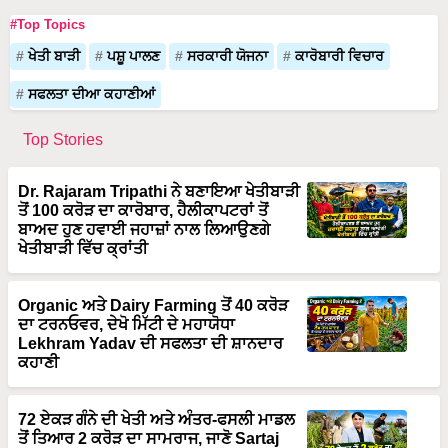
ਖੇਤੀ ਬਾੜੀ
ਪਸ਼ੂ ਪਾਲਣ
ਸਰਕਾਰੀ ਯੋਜਨਾ
ਕਾਰੋਬਾਰੀ ਵਿਚਾਰ
ਸਫਲਤਾ ਦੀਆ ਕਹਾਣੀਆਂ
Top Stories
Dr. Rajaram Tripathi ਨੇ ਬਣਾਇਆ ਖੇਤੀਬਾੜੀ
ਤੋਂ 100 ਕਰੋੜ ਦਾ ਕਾਰੋਬਾਰ, ਹੈਲੀਕਾਪਟਰਾਂ ਤੋਂ
ਬਾਅਦ ਹੁਣ ਹਵਾਈ ਜਹਾਜ਼ਾਂ ਨਾਲ ਲਿਆਉਣਗੇ
ਖੇਤੀਬਾੜੀ ਵਿੱਚ ਕ੍ਰਾਂਤੀ
Organic ਅਤੇ Dairy Farming ਤੋਂ 40 ਕਰੋੜ
ਦਾ ਟਰਨਓਵਰ, ਦੇਖੋ ਮਿੱਟੀ ਦੇ ਮਹਾਯੋਧਾ
Lekhram Yadav ਦੀ ਸਫਲਤਾ ਦੀ ਸ਼ਾਨਦਾਰ
ਕਹਾਣੀ
72 ਏਕੜ ਗੰਨੇ ਦੀ ਖੇਤੀ ਅਤੇ ਅੰਤਰ-ਫਸਲੀ ਮਾਡਲ
ਤੋਂ ਤਿਆਰ 2 ਕਰੋੜ ਦਾ ਸਾਮਰਾਜ, ਜਾਣੋ Sartaj
Khan ਦੀ ਕਾਮਯਾਬੀ ਦਾ ਰਾਜ